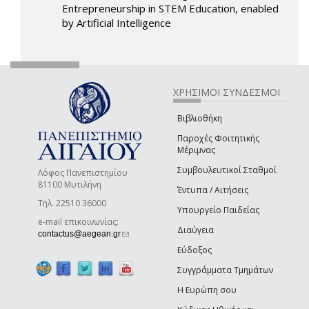
Entrepreneurship in STEM Education, enabled
by Artificial Intelligence
ΧΡΗΣΙΜΟΙ ΣΥΝΔΕΣΜΟΙ
Βιβλιοθήκη
Παροχές Φοιτητικής
Μέριμνας
Συμβουλευτικοί Σταθμοί
Λόφος Πανεπιστημίου
81100 Μυτιλήνη
Έντυπα / Αιτήσεις
Τηλ. 22510 36000
Υπουργείο Παιδείας
e-mail επικοινωνίας:
Διαύγεια
(link sends e-mail)
contactus@aegean.gr
Εύδοξος
Συγγράμματα Τμημάτων
Η Ευρώπη σου