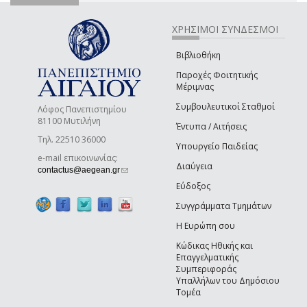
ΧΡΗΣΙΜΟΙ ΣΥΝΔΕΣΜΟΙ
Βιβλιοθήκη
Παροχές Φοιτητικής
Μέριμνας
Συμβουλευτικοί Σταθμοί
Λόφος Πανεπιστημίου
81100 Μυτιλήνη
Έντυπα / Αιτήσεις
Τηλ. 22510 36000
Υπουργείο Παιδείας
e-mail επικοινωνίας:
Διαύγεια
(link sends e-mail)
contactus@aegean.gr
Εύδοξος
Συγγράμματα Τμημάτων
Η Ευρώπη σου
Κώδικας Ηθικής και
Επαγγελματικής
Συμπεριφοράς
Υπαλλήλων του Δημόσιου
Τομέα