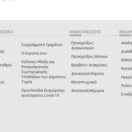
ΔΕΣΜΟΙ
ΑΝΑΚΟΙΝΩΣΕΙΣ
ΕΚΔΗΛ
Προκηρύξεις
Ακαδη
Συγγράμματα Τμημάτων
Διαγωνισμών
κής
Διαλέξ
Η Ευρώπη σου
Προκηρύξεις Θέσεων
Εκθέσ
Κώδικας Ηθικής και
Σταθμοί
Βραβεία / Διακρίσεις
Επαγγελματικής
Εκπαι
Συμπεριφοράς
Διοικητικά Θέματα
Υπαλλήλων του Δημόσιου
Ημερί
Τομέα
ίας
Μεταπτυχιακά
Πολιτι
Πρωτόκολλα διαχείρισης
Φοιτητική Μέριμνα
Συνέδ
κρούσματος Covid-19