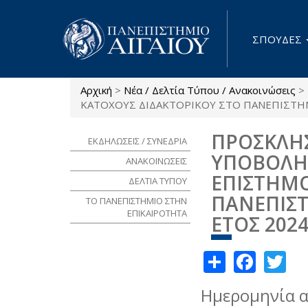
Παράκαμψη προς το κυρίως περιεχόμενο
ΣΠΟΥΔΕΣ
Αρχική
>
Νέα / Δελτία Τύπου / Ανακοινώσεις
>
Είστε εδώ
ΚΑΤΟΧΟΥΣ ΔΙΔΑΚΤΟΡΙΚΟΥ ΣΤΟ ΠΑΝΕΠΙΣΤΗΜΙ
ΠΡΟΣΚΛΗΣ
ΕΚΔΗΛΩΣΕΙΣ / ΣΥΝΕΔΡΙΑ
ΥΠΟΒΟΛΗ 
ΑΝΑΚΟΙΝΩΣΕΙΣ
ΕΠΙΣΤΗΜΟ
ΔΕΛΤΙΑ ΤΥΠΟΥ
ΠΑΝΕΠΙΣΤ
ΤΟ ΠΑΝΕΠΙΣΤΗΜΙΟ ΣΤΗΝ
ΕΠΙΚΑΙΡΟΤΗΤΑ
ΕΤΟΣ 2024
Share
Face
Tw
Ημερομηνία 