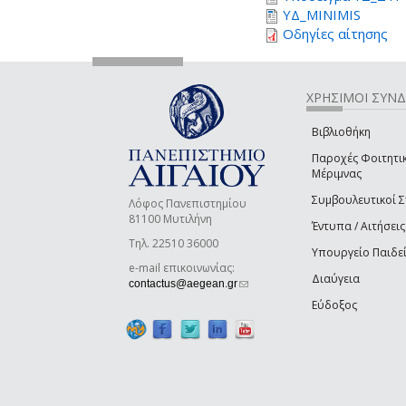
ΥΔ_MINIMIS
Οδηγίες αίτησης
ΧΡΗΣΙΜΟΙ ΣΥΝ
Βιβλιοθήκη
Παροχές Φοιτητι
Μέριμνας
Συμβουλευτικοί 
Λόφος Πανεπιστημίου
81100 Μυτιλήνη
Έντυπα / Αιτήσεις
Τηλ. 22510 36000
Υπουργείο Παιδε
e-mail επικοινωνίας:
Διαύγεια
(link sends e-mail)
contactus@aegean.gr
Εύδοξος