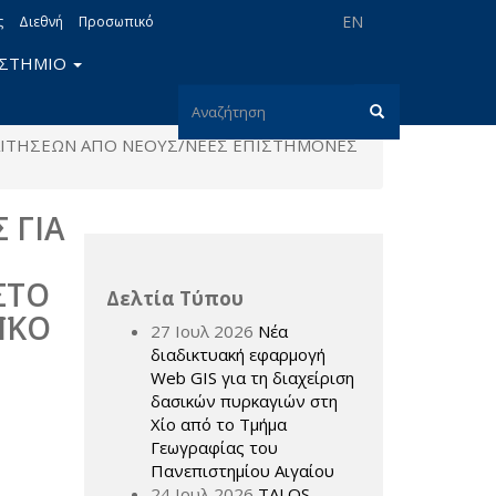
EN
ς
Διεθνή
Προσωπικό
ΙΣΤΗΜΙΟ
Φόρμα
ΙΤΗΣΕΩΝ ΑΠΟ ΝΕΟΥΣ/ΝΕΕΣ ΕΠΙΣΤΗΜΟΝΕΣ
αναζήτησης
Αναζήτηση
 ΓΙΑ
ΣΤΟ
Δελτία Τύπου
ΪΚΟ
27 Ιουλ 2026
Νέα
διαδικτυακή εφαρμογή
Web GIS για τη διαχείριση
δασικών πυρκαγιών στη
Χίο από το Τμήμα
Γεωγραφίας του
Πανεπιστημίου Αιγαίου
24 Ιουλ 2026
TALOS –