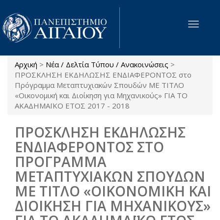
Παράκαμψη προς το κυρίως περιεχόμενο
Toggle
navigat
Αρχική
>
Νέα / Δελτία Τύπου / Ανακοινώσεις
>
Είστε εδώ
ΠΡΟΣΚΛΗΣΗ ΕΚΔΗΛΩΣΗΣ ΕΝΔΙΑΦΕΡΟΝΤΟΣ στο
Πρόγραμμα Μεταπτυχιακών Σπουδών ΜΕ ΤΙΤΛΟ
«Οικονομική και Διοίκηση για Μηχανικούς» ΓΙΑ ΤΟ
ΑΚΑΔΗΜΑΪΚΟ ΕΤΟΣ 2017 - 2018
ΠΡΟΣΚΛΗΣΗ ΕΚΔΗΛΩΣΗΣ
ΕΝΔΙΑΦΕΡΟΝΤΟΣ ΣΤΟ
ΠΡΟΓΡΑΜΜΑ
ΜΕΤΑΠΤΥΧΙΑΚΩΝ ΣΠΟΥΔΩΝ
ΜΕ ΤΙΤΛΟ «ΟΙΚΟΝΟΜΙΚΗ ΚΑΙ
ΔΙΟΙΚΗΣΗ ΓΙΑ ΜΗΧΑΝΙΚΟΥΣ»