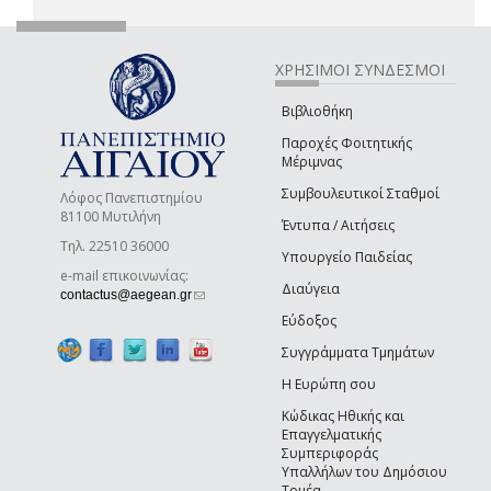
ΧΡΗΣΙΜΟΙ ΣΥΝΔΕΣΜΟΙ
Βιβλιοθήκη
Παροχές Φοιτητικής
Μέριμνας
Συμβουλευτικοί Σταθμοί
Λόφος Πανεπιστημίου
81100 Μυτιλήνη
Έντυπα / Αιτήσεις
Τηλ. 22510 36000
Υπουργείο Παιδείας
e-mail επικοινωνίας:
Διαύγεια
(link sends e-mail)
contactus@aegean.gr
Εύδοξος
Συγγράμματα Τμημάτων
Η Ευρώπη σου
Κώδικας Ηθικής και
Επαγγελματικής
Συμπεριφοράς
Υπαλλήλων του Δημόσιου
Τομέα