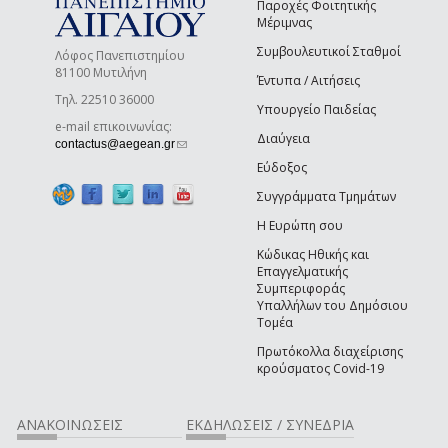
Παροχές Φοιτητικής
Μέριμνας
Συμβουλευτικοί Σταθμοί
Λόφος Πανεπιστημίου
81100 Μυτιλήνη
Έντυπα / Αιτήσεις
Τηλ. 22510 36000
Υπουργείο Παιδείας
e-mail επικοινωνίας:
Διαύγεια
(link sends e-mail)
contactus@aegean.gr
Εύδοξος
Συγγράμματα Τμημάτων
Η Ευρώπη σου
Κώδικας Ηθικής και
Επαγγελματικής
Συμπεριφοράς
Υπαλλήλων του Δημόσιου
Τομέα
Πρωτόκολλα διαχείρισης
κρούσματος Covid-19
ΑΝΑΚΟΙΝΩΣΕΙΣ
ΕΚΔΗΛΩΣΕΙΣ / ΣΥΝΕΔΡΙΑ