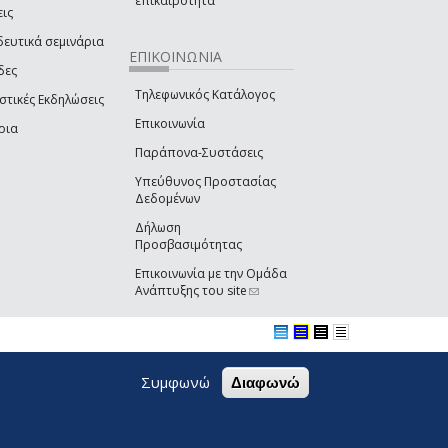
επικαιρότητα
εις
δευτικά σεμινάρια
ΕΠΙΚΟΙΝΩΝΙΑ
δες
Τηλεφωνικός Κατάλογος
στικές Εκδηλώσεις
Επικοινωνία
ρια
Παράπονα-Συστάσεις
Υπεύθυνος Προστασίας
Δεδομένων
Δήλωση
Προσβασιμότητας
Επικοινωνία με την Ομάδα
Ανάπτυξης του site
(link sends e-mail)
Συμφωνώ
Διαφωνώ