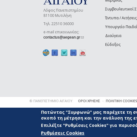
Μέριμνας
Συμβουλευτικοί 
Λόφος Πανεπιστημίου
81100 Μυτιλήνη
Έντυπα / Αιτήσεις
Τηλ. 22510 36000
Υπουργείο Παιδε
e-mail επικοινωνίας:
Διαύγεια
(link sends e-mail)
contactus@aegean.gr
Εύδοξος
© ΠΑΝΕΠΙΣΤΗΜΙΟ ΑΙΓΑΙΟΥ
ΟΡΟΙ ΧΡΗΣΗΣ
ΠΟΛΙΤΙΚΗ COOKIES
Πατώντας "Συμφωνώ" μας παρέχετε τη συ
σκοπό τη μέτρηση και την ανάλυση της 
Επιλέξτε "Ρυθμίσεις Cookies" για περισ
Ρυθμίσεις Cookies