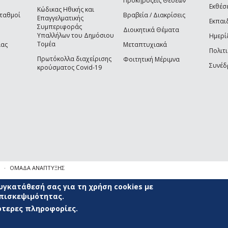
Προκηρύξεις Θέσεων
Εκθέσ
Κώδικας Ηθικής και
Σταθμοί
Βραβεία / Διακρίσεις
Επαγγελματικής
Εκπαι
Συμπεριφοράς
Διοικητικά Θέματα
Υπαλλήλων του Δημόσιου
Ημερί
Τομέα
ίας
Μεταπτυχιακά
Πολιτι
Πρωτόκολλα διαχείρισης
Φοιτητική Μέριμνα
Συνέδ
κρούσματος Covid-19
ΟΜΑΔΑ ΑΝΑΠΤΥΞΗΣ
γκατάθεσή σας για τη χρήση cookies με
επισκεψιμότητας.
σότερες πληροφορίες.