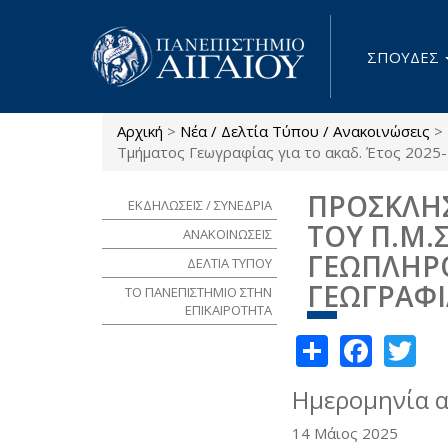
Παράκαμψη προς το κυρίως περιεχόμενο
ΣΠΟΥΔΕΣ
Αρχική
>
Νέα / Δελτία Τύπου / Ανακοινώσεις
>
Είστε εδώ
Τμήματος Γεωγραφίας για το ακαδ. Έτος 2025
ΠΡΟΣΚΛΗ
ΕΚΔΗΛΩΣΕΙΣ / ΣΥΝΕΔΡΙΑ
ΤΟΥ Π.Μ.
ΑΝΑΚΟΙΝΩΣΕΙΣ
ΓΕΩΠΛΗΡ
ΔΕΛΤΙΑ ΤΥΠΟΥ
ΓΕΩΓΡΑΦΙΑ
ΤΟ ΠΑΝΕΠΙΣΤΗΜΙΟ ΣΤΗΝ
ΕΠΙΚΑΙΡΟΤΗΤΑ
Share
Face
Tw
Ημερομηνία 
14 Μάιος 2025