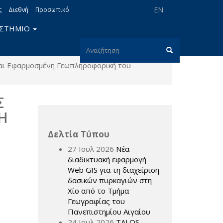
EN
ς
Διεθνή
Προσωπικό
ΙΣΤΗΜΙΟ
Φόρμα
αι Εφαρμοσμένη Γεωπληροφορική του
αναζήτησης
Αναζήτηση
Σ
Η
Δελτία Τύπου
27 Ιουλ 2026
Νέα
διαδικτυακή εφαρμογή
Web GIS για τη διαχείριση
δασικών πυρκαγιών στη
Χίο από το Τμήμα
Γεωγραφίας του
Πανεπιστημίου Αιγαίου
24 Ιουλ 2026
TALOS –