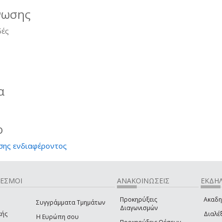
νωσης
δές
α
ο
σης ενδιαφέροντος
ΔΕΣΜΟΙ
ΑΝΑΚΟΙΝΩΣΕΙΣ
ΕΚΔΗΛ
Προκηρύξεις
Ακαδη
Συγγράμματα Τμημάτων
Διαγωνισμών
κής
Διαλέξ
Η Ευρώπη σου