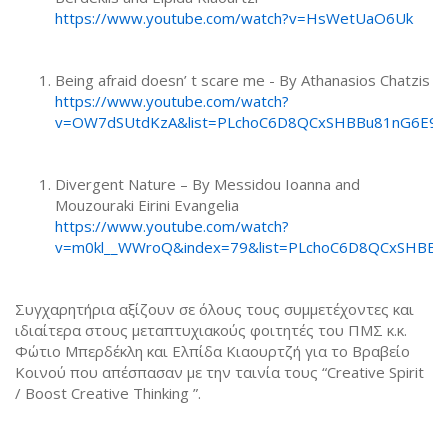
https://www.youtube.com/watch?v=HsWetUaO6Uk
Being afraid doesn’ t scare me - Βy Athanasios Chatzis
https://www.youtube.com/watch?
v=OW7dSUtdKzA&list=PLchoC6D8QCxSHBBu81nG6E9p
Divergent Nature – By Messidou Ioanna and
Mouzouraki Eirini Evangelia
https://www.youtube.com/watch?
v=m0kl__WWroQ&index=79&list=PLchoC6D8QCxSHBB
Συγχαρητήρια αξίζουν σε όλους τους συμμετέχοντες και
ιδιαίτερα στους μεταπτυχιακούς φοιτητές του ΠΜΣ κ.κ.
Φώτιο Μπερδέκλη και Ελπίδα Κιαουρτζή για το Βραβείο
Κοινού που απέσπασαν με την ταινία τους “Creative Spirit
/ Boost Creative Thinking ”.