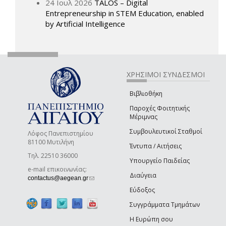
24 Ιουλ 2026
TALOS – Digital
Entrepreneurship in STEM Education, enabled
by Artificial Intelligence
ΧΡΗΣΙΜΟΙ ΣΥΝΔΕΣΜΟΙ
Βιβλιοθήκη
Παροχές Φοιτητικής
Μέριμνας
Συμβουλευτικοί Σταθμοί
Λόφος Πανεπιστημίου
81100 Μυτιλήνη
Έντυπα / Αιτήσεις
Τηλ. 22510 36000
Υπουργείο Παιδείας
e-mail επικοινωνίας:
Διαύγεια
(link sends e-mail)
contactus@aegean.gr
Εύδοξος
Συγγράμματα Τμημάτων
Η Ευρώπη σου