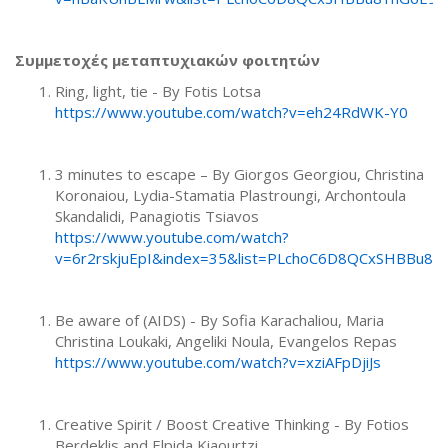
Συμμετοχές
μεταπτυχιακών
φοιτητών
Ring, light, tie - By Fotis Lotsa
https://www.youtube.com/watch?v=eh24RdWK-Y0
3 minutes to escape – By Giorgos Georgiou, Christina
Koronaiou, Lydia-Stamatia Plastroungi, Archontoula
Skandalidi, Panagiotis Tsiavos
https://www.youtube.com/watch?
v=6r2rskjuEpI&index=35&list=PLchoC6D8QCxSHBBu8
Be aware of (AIDS) - By Sofia Karachaliou, Maria
Christina Loukaki, Angeliki Noula, Evangelos Repas
https://www.youtube.com/watch?v=xziAFpDjiJs
Creative Spirit / Boost Creative Thinking - By Fotios
Berdeklis and Elpida Kiaourtzi