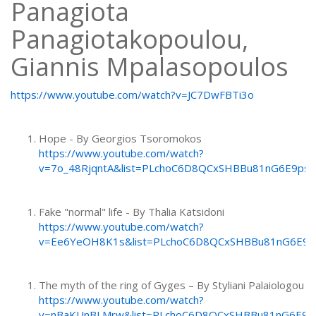
Panagiota
Panagiotakopoulou,
Giannis Mpalasopoulos
https://www.youtube.com/watch?v=JC7DwFBTi3o
Hope - By Georgios Tsoromokos
https://www.youtube.com/watch?
v=7o_48RjqntA&list=PLchoC6D8QCxSHBBu81nG6E9ps
Fake "normal" life - By Thalia Katsidoni
https://www.youtube.com/watch?
v=Ee6YeOH8K1s&list=PLchoC6D8QCxSHBBu81nG6E9p
The myth of the ring of Gyges – By Styliani Palaiologou
https://www.youtube.com/watch?
v=nBaKUnBLMrw&list=PLchoC6D8QCxSHBBu81nG6E9p