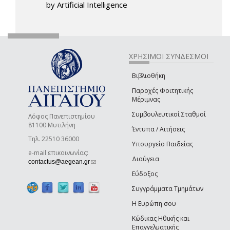
by Artificial Intelligence
ΧΡΗΣΙΜΟΙ ΣΥΝΔΕΣΜΟΙ
Βιβλιοθήκη
Παροχές Φοιτητικής
Μέριμνας
Συμβουλευτικοί Σταθμοί
Λόφος Πανεπιστημίου
81100 Μυτιλήνη
Έντυπα / Αιτήσεις
Τηλ. 22510 36000
Υπουργείο Παιδείας
e-mail επικοινωνίας:
Διαύγεια
(link sends e-mail)
contactus@aegean.gr
Εύδοξος
Συγγράμματα Τμημάτων
Η Ευρώπη σου
Κώδικας Ηθικής και
Επαγγελματικής