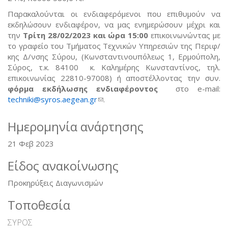
Παρακαλούνται οι ενδιαφερόμενοι που επιθυμούν να
εκδηλώσουν ενδιαφέρον, να μας ενημερώσουν μέχρι και
την
Τρίτη 28/02/2023 και ώρα 15:00
επικοινωνώντας με
το γραφείο του Τμήματος Τεχνικών Υπηρεσιών της Περιφ/
κης Δ/νσης Σύρου, (Κωνσταντινουπόλεως 1, Ερμούπολη,
Σύρος, τ.κ. 84100 κ. Καλημέρης Κωνσταντίνος, τηλ.
επικοινωνίας 22810-97008) ή αποστέλλοντας την συν.
φόρμα εκδήλωσης ενδιαφέροντος
στο e-mail:
techniki@syros.aegean.gr
(link sends e-mail)
.
Ημερομηνία ανάρτησης
21 Φεβ 2023
Είδος ανακοίνωσης
Προκηρύξεις Διαγωνισμών
Τοποθεσία
ΣΥΡΟΣ