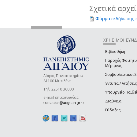
Σχετικά αρχε
Φόρμα εκδήλωσης 
ΧΡΗΣΙΜΟΙ ΣΥΝ
Βιβλιοθήκη
Παροχές Φοιτητι
Μέριμνας
Συμβουλευτικοί 
Λόφος Πανεπιστημίου
81100 Μυτιλήνη
Έντυπα / Αιτήσεις
Τηλ. 22510 36000
Υπουργείο Παιδε
e-mail επικοινωνίας:
Διαύγεια
(link sends e-mail)
contactus@aegean.gr
Εύδοξος