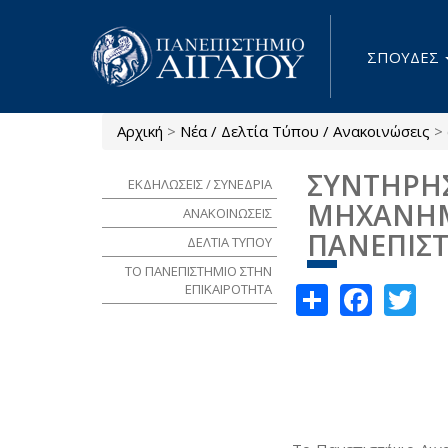
Παράκαμψη προς το κυρίως περιεχόμενο
ΣΠΟΥΔΕΣ
Αρχική
>
Νέα / Δελτία Τύπου / Ανακοινώσεις
>
Είστε εδώ
ΣΥΝΤΗΡΗΣ
ΕΚΔΗΛΩΣΕΙΣ / ΣΥΝΕΔΡΙΑ
ΜΗΧΑΝΗΜΑ
ΑΝΑΚΟΙΝΩΣΕΙΣ
ΠΑΝΕΠΙΣ
ΔΕΛΤΙΑ ΤΥΠΟΥ
ΤΟ ΠΑΝΕΠΙΣΤΗΜΙΟ ΣΤΗΝ
Share
Face
Tw
ΕΠΙΚΑΙΡΟΤΗΤΑ