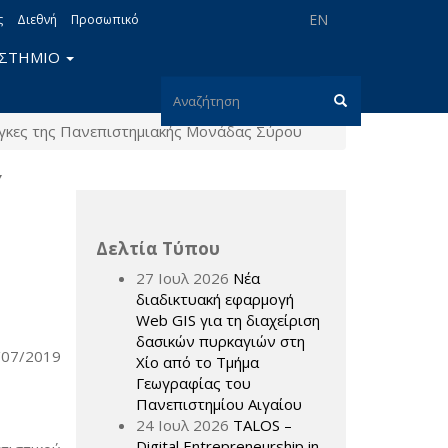
EN
ς
Διεθνή
Προσωπικό
ΙΣΤΗΜΙΟ
Φόρμα
νάγκες της Πανεπιστημιακής Μονάδας Σύρου
αναζήτησης
Αναζήτηση
Υ
Δελτία Τύπου
27 Ιουλ 2026
Νέα
διαδικτυακή εφαρμογή
Web GIS για τη διαχείριση
δασικών πυρκαγιών στη
/07/2019
Χίο από το Τμήμα
Γεωγραφίας του
Πανεπιστημίου Αιγαίου
24 Ιουλ 2026
TALOS –
Digital Entrepreneurship in