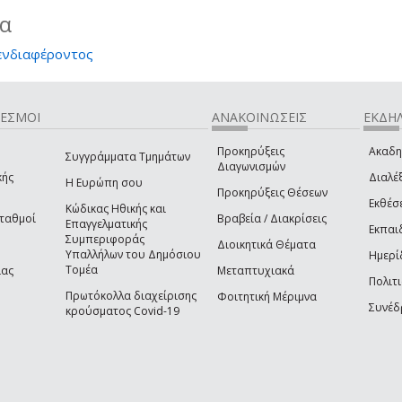
ία
ενδιαφέροντος
ΔΕΣΜΟΙ
ΑΝΑΚΟΙΝΩΣΕΙΣ
ΕΚΔΗΛ
Προκηρύξεις
Ακαδη
Συγγράμματα Τμημάτων
Διαγωνισμών
κής
Διαλέξ
Η Ευρώπη σου
Προκηρύξεις Θέσεων
Εκθέσ
Κώδικας Ηθικής και
Σταθμοί
Βραβεία / Διακρίσεις
Επαγγελματικής
Εκπαι
Συμπεριφοράς
Διοικητικά Θέματα
Υπαλλήλων του Δημόσιου
Ημερί
Τομέα
ίας
Μεταπτυχιακά
Πολιτι
Πρωτόκολλα διαχείρισης
Φοιτητική Μέριμνα
Συνέδ
κρούσματος Covid-19