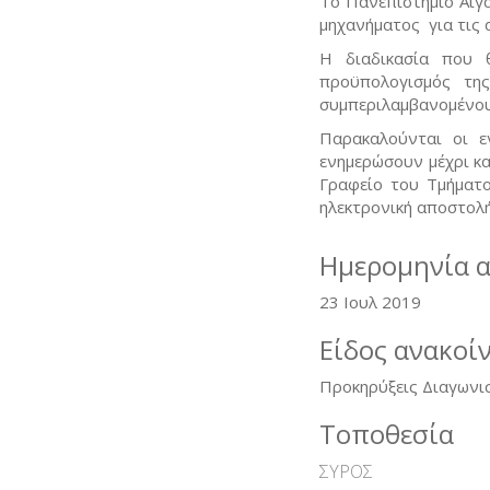
Το Πανεπιστήμιο Αιγα
μηχανήματος για τις
Η διαδικασία που θ
προϋπολογισμός τη
συμπεριλαμβανομένο
Παρακαλούνται οι ε
ενημερώσουν μέχρι κ
Γραφείο του Τμήματ
ηλεκτρονική αποστολή
Ημερομηνία 
23 Ιουλ 2019
Είδος ανακοί
Προκηρύξεις Διαγωνι
Τοποθεσία
ΣΥΡΟΣ