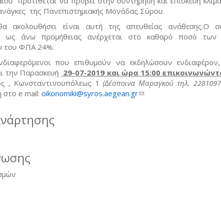
ίου προτίθεται να προβεί στην συντήρηση και επισκευή κλιμα
 ανάγκες της Πανεπιστημιακής Μονάδας Σύρου.
α ακολουθήσει είναι αυτή της απευθείας ανάθεσης.Ο σ
ς ως άνω προμήθειας ανέρχεται στο καθαρό ποσό των 
υ του ΦΠΑ 24%.
νδιαφερόμενοι που επιθυμούν να εκδηλώσουν ενδιαφέρον
αι την Παρασκευή
29-07-2019 και ώρα 15:00 επικοινωνώντ
ος , Κωνσταντινουπόλεως 1
(Δέσποινα Μαραγκού τηλ. 228109
 στο e mail:
oikonomiki@syros.aegean.gr
(link sends e-mail)
ανάρτησης
νωσης
σμών