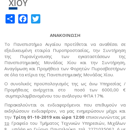
ΧΙΟΥ
Share
Facebook
Twitter
ΑΝΑΚΟΙΝΩΣΗ
Το Πανεπιστήμιο Αιγαίου προτίθεται να αναθέσει σε
εξειδικευμένη εταιρία Πυροπροστασίας, την Συντήρηση
της Πυρανίχνευσης των εγκαταστάσεων της
Πανεπιστημιακής Μονάδας Χίου και την Συντήρηση,
Αναγόμωση και Προμήθεια των Φορητών Πυροσβεστήρων
σε όλα τα κτίρια της Πανεπιστημιακής Μονάδας Χίου.
Ο συνολικός προϋπολογισμός της ως άνω Υπηρεσίας /
Προμήθειας ανέρχεται στο ποσό των 6000,00 €
συμπεριλαμβανομένου του ανάλογου ΦΠΑ 17%.
Παρακαλούνται οι ενδιαφερόμενοι που επιθυμούν να
εκδηλώσουν ενδιαφέρον, να μας ενημερώσουν μέχρι και
την
Τρίτη 01-10-2019 και ώρα 12:00
επικοινωνώντας με
το
Γραφείο του Τμήματος Τεχνικών Υπηρεσιών, Μιχάλων
8, υπόψη κο Γιώργο Παντελούκα, τηλ. 2271035062, ή με