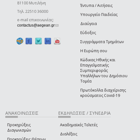
81100 Μυτιλήνη
Έντυπα / Αιτήσεις
Τηλ. 22510 36000
Υπουργείο Παιδείας
e-mail επικοινωνίας:
Διαύγεια
(link sends e-mail)
contactus@aegean.gr
Εύδοξος
Συγγράμματα Τμημάτων
Η Ευρώπη σου
Κώδικας Ηθικής και
Επαγγελματικής
Συμπεριφοράς
Υπαλλήλων του Δημόσιου
Τομέα
Πρωτόκολλα διαχείρισης
κρούσματος Covid-19
ΑΝΑΚΟΙΝΩΣΕΙΣ
ΕΚΔΗΛΩΣΕΙΣ / ΣΥΝΕΔΡΙΑ
Προκηρύξεις
Ακαδημαϊκές Τελετές
Διαγωνισμών
Διαλέξεις
Προκηρύξεις Θέσεων