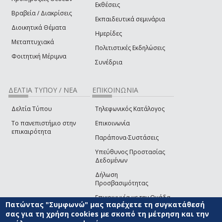
Εκθέσεις
Βραβεία / Διακρίσεις
Εκπαιδευτικά σεμινάρια
Διοικητικά Θέματα
Ημερίδες
Μεταπτυχιακά
Πολιτιστικές Εκδηλώσεις
Φοιτητική Μέριμνα
Συνέδρια
ΔΕΛΤΙΑ ΤΥΠΟΥ / ΝΕΑ
ΕΠΙΚΟΙΝΩΝΙΑ
Δελτία Τύπου
Τηλεφωνικός Κατάλογος
Το πανεπιστήμιο στην
Επικοινωνία
επικαιρότητα
Παράπονα-Συστάσεις
Υπεύθυνος Προστασίας
Δεδομένων
Δήλωση
Προσβασιμότητας
Επικοινωνία με την Ομάδα
Πατώντας "Συμφωνώ" μας παρέχετε τη συγκατάθεσή
Ανάπτυξης του site
(link sends e-mail)
σας για τη χρήση cookies με σκοπό τη μέτρηση και την