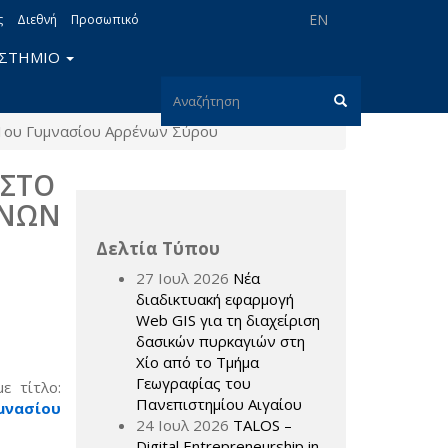
EN
ς
Διεθνή
Προσωπικό
ΙΣΤΗΜΙΟ
Φόρμα
1ου Γυμνασίου Αρρένων Σύρου
αναζήτησης
Αναζήτηση
 ΣΤΟ
ΕΝΩΝ
Δελτία Τύπου
27 Ιουλ 2026
Νέα
διαδικτυακή εφαρμογή
Web GIS για τη διαχείριση
δασικών πυρκαγιών στη
Χίο από το Τμήμα
Γεωγραφίας του
ε τίτλο:
Πανεπιστημίου Αιγαίου
μνασίου
24 Ιουλ 2026
TALOS –
Digital Entrepreneurship in