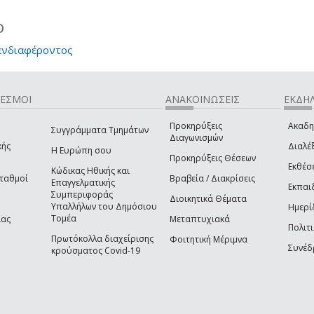
ο
ενδιαφέροντος
ΔΕΣΜΟΙ
ΑΝΑΚΟΙΝΩΣΕΙΣ
ΕΚΔΗΛ
Προκηρύξεις
Ακαδη
Συγγράμματα Τμημάτων
Διαγωνισμών
κής
Διαλέξ
Η Ευρώπη σου
Προκηρύξεις Θέσεων
Εκθέσ
Κώδικας Ηθικής και
Σταθμοί
Βραβεία / Διακρίσεις
Επαγγελματικής
Εκπαι
Συμπεριφοράς
Διοικητικά Θέματα
Υπαλλήλων του Δημόσιου
Ημερί
Τομέα
ίας
Μεταπτυχιακά
Πολιτι
Πρωτόκολλα διαχείρισης
Φοιτητική Μέριμνα
Συνέδ
κρούσματος Covid-19