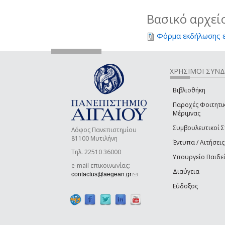
Βασικό αρχεί
Φόρμα εκδήλωσης 
ΧΡΗΣΙΜΟΙ ΣΥΝ
Βιβλιοθήκη
Παροχές Φοιτητι
Μέριμνας
Συμβουλευτικοί 
Λόφος Πανεπιστημίου
81100 Μυτιλήνη
Έντυπα / Αιτήσεις
Τηλ. 22510 36000
Υπουργείο Παιδε
e-mail επικοινωνίας:
Διαύγεια
(link sends e-mail)
contactus@aegean.gr
Εύδοξος