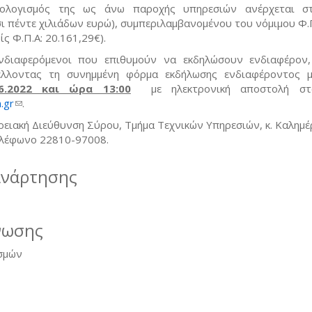
ολογισμός της ως άνω παροχής υπηρεσιών ανέρχεται σ
σι πέντε χιλιάδων ευρώ), συμπεριλαμβανομένου του νόμιμου Φ.
ς Φ.Π.Α: 20.161,29€).
νδιαφερόμενοι που επιθυμούν να εκδηλώσουν ενδιαφέρον
λλοντας τη συνημμένη φόρμα εκδήλωσης ενδιαφέροντος μ
6.2022 και ώρα 13:00
με ηλεκτρονική αποστολή στο
.gr
(link sends e-mail)
.
ειακή Διεύθυνση Σύρου, Τμήμα Τεχνικών Υπηρεσιών, κ. Καλημέ
λέφωνο 22810-97008.
ανάρτησης
νωσης
σμών