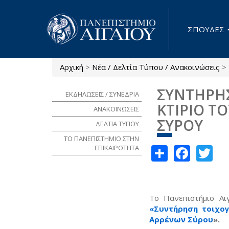
Παράκαμψη προς το κυρίως περιεχόμενο
ΣΠΟΥΔΕΣ
Αρχική
>
Νέα / Δελτία Τύπου / Ανακοινώσεις
>
Είστε εδώ
ΣΥΝΤΗΡΗΣ
ΕΚΔΗΛΩΣΕΙΣ / ΣΥΝΕΔΡΙΑ
ΚΤΙΡΙΟ Τ
ΑΝΑΚΟΙΝΩΣΕΙΣ
ΣΥΡΟΥ
ΔΕΛΤΙΑ ΤΥΠΟΥ
ΤΟ ΠΑΝΕΠΙΣΤΗΜΙΟ ΣΤΗΝ
Share
Face
Tw
ΕΠΙΚΑΙΡΟΤΗΤΑ
Το Πανεπιστήμιο Αι
«Συντήρηση τοιχο
Αρρένων Σύρου
».