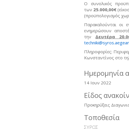
Ο συνολικός προϋπ
των
25.000,00€
(είκο
(προϋπολογισμός χωρί
Παρακαλούνται οι ε
ενημερώσουν αποστέ
την
Δευτέρα 20.0
techniki@syros.aegean
Πληροφορίες: Περιφερ
Κωνσταντίνος στο τη
Ημερομηνία 
14 Ιουν 2022
Είδος ανακοί
Προκηρύξεις Διαγωνι
Τοποθεσία
ΣΥΡΟΣ