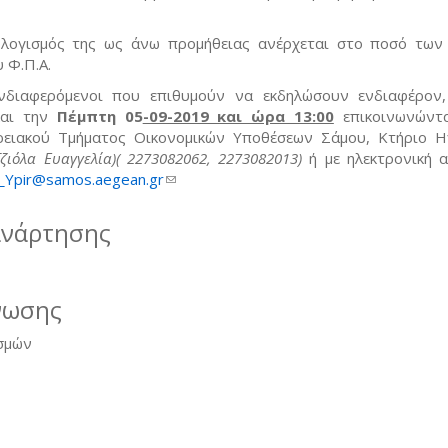
λογισμός της ως άνω προμήθειας ανέρχεται στο ποσό τω
 Φ.Π.Α.
νδιαφερόμενοι που επιθυμούν να εκδηλώσουν ενδιαφέρον
αι την
Πέμπτη 05
-09-2019 και ώρα 13:00
επικοινωνώντ
ρειακού Τμήματος Οικονομικών Υποθέσεων Σάμου, Κτήριο Η
ζιόλα Ευαγγελία)( 2273082062, 2273082013)
ή με ηλεκτρονική 
_Ypir@samos.aegean.gr
(link sends e-mail)
ανάρτησης
νωσης
σμών