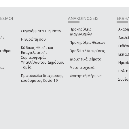
ΔΕΣΜΟΙ
ΑΝΑΚΟΙΝΩΣΕΙΣ
ΕΚΔΗΛ
Προκηρύξεις
Ακαδη
Συγγράμματα Τμημάτων
Διαγωνισμών
κής
Διαλέξ
Η Ευρώπη σου
Προκηρύξεις Θέσεων
Εκθέσ
Κώδικας Ηθικής και
Σταθμοί
Βραβεία / Διακρίσεις
Επαγγελματικής
Εκπαι
Συμπεριφοράς
Διοικητικά Θέματα
Υπαλλήλων του Δημόσιου
Ημερί
Τομέα
ίας
Μεταπτυχιακά
Πολιτι
Πρωτόκολλα διαχείρισης
Φοιτητική Μέριμνα
Συνέδ
κρούσματος Covid-19