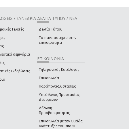
ΩΣΕΙΣ / ΣΥΝΕΔΡΙΑ
ΔΕΛΤΙΑ ΤΥΠΟΥ / ΝΕΑ
μαϊκές Τελετές
Δελτία Τύπου
εις
Το πανεπιστήμιο στην
επικαιρότητα
εις
δευτικά σεμινάρια
ΕΠΙΚΟΙΝΩΝΙΑ
δες
Τηλεφωνικός Κατάλογος
στικές Εκδηλώσεις
Επικοινωνία
ρια
Παράπονα-Συστάσεις
Υπεύθυνος Προστασίας
Δεδομένων
Δήλωση
Προσβασιμότητας
Επικοινωνία με την Ομάδα
Ανάπτυξης του site
(link sends e-mail)