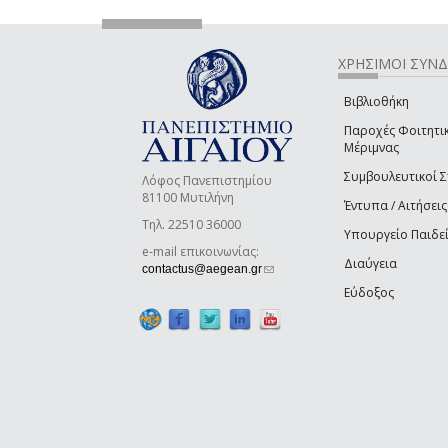
ΧΡΗΣΙΜΟΙ ΣΥΝ
Βιβλιοθήκη
Παροχές Φοιτητι
Μέριμνας
Συμβουλευτικοί 
Λόφος Πανεπιστημίου
81100 Μυτιλήνη
Έντυπα / Αιτήσεις
Τηλ. 22510 36000
Υπουργείο Παιδε
e-mail επικοινωνίας:
Διαύγεια
(link sends e-mail)
contactus@aegean.gr
Εύδοξος