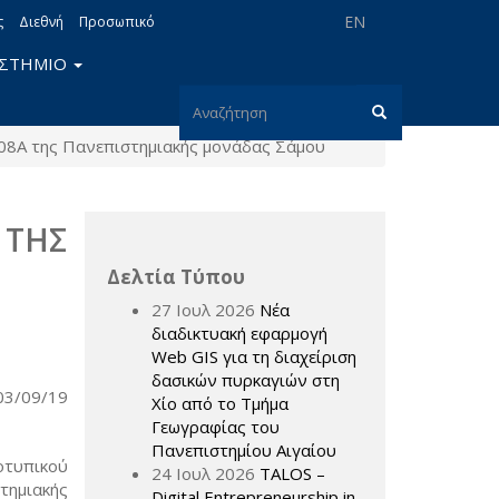
EN
ς
Διεθνή
Προσωπικό
ΙΣΤΗΜΙΟ
Φόρμα
008A της Πανεπιστημιακής μονάδας Σάμου
αναζήτησης
Αναζήτηση
 ΤΗΣ
Δελτία Τύπου
27 Ιουλ 2026
Νέα
διαδικτυακή εφαρμογή
Web GIS για τη διαχείριση
δασικών πυρκαγιών στη
03/09/19
Χίο από το Τμήμα
Γεωγραφίας του
Πανεπιστημίου Αιγαίου
τυπικού
24 Ιουλ 2026
TALOS –
τημιακής
Digital Entrepreneurship in