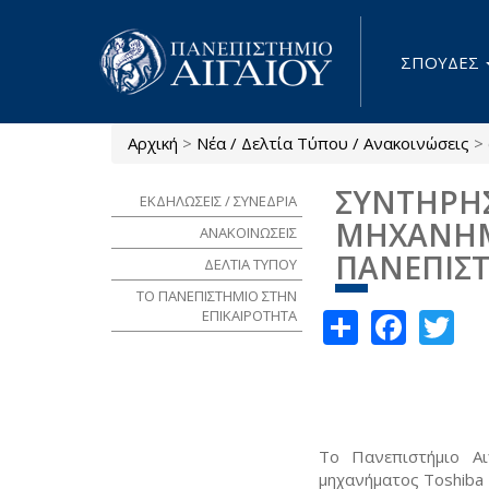
Παράκαμψη προς το κυρίως περιεχόμενο
ΣΠΟΥΔΕΣ
Αρχική
>
Νέα / Δελτία Τύπου / Ανακοινώσεις
>
Είστε εδώ
ΣΥΝΤΗΡΗ
ΕΚΔΗΛΩΣΕΙΣ / ΣΥΝΕΔΡΙΑ
ΜΗΧΑΝΗΜΑ
ΑΝΑΚΟΙΝΩΣΕΙΣ
ΠΑΝΕΠΙΣ
ΔΕΛΤΙΑ ΤΥΠΟΥ
ΤΟ ΠΑΝΕΠΙΣΤΗΜΙΟ ΣΤΗΝ
Share
Face
Tw
ΕΠΙΚΑΙΡΟΤΗΤΑ
Το Πανεπιστήμιο Α
μηχανήματος Toshiba 