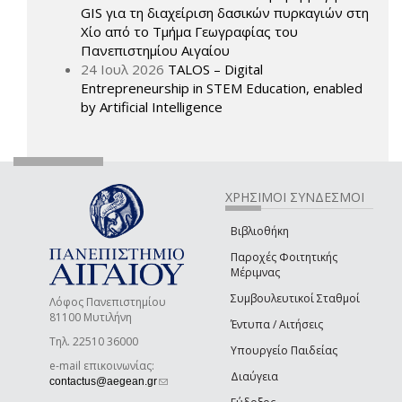
GIS για τη διαχείριση δασικών πυρκαγιών στη
Χίο από το Τμήμα Γεωγραφίας του
Πανεπιστημίου Αιγαίου
24 Ιουλ 2026
TALOS – Digital
Entrepreneurship in STEM Education, enabled
by Artificial Intelligence
ΧΡΗΣΙΜΟΙ ΣΥΝΔΕΣΜΟΙ
Βιβλιοθήκη
Παροχές Φοιτητικής
Μέριμνας
Συμβουλευτικοί Σταθμοί
Λόφος Πανεπιστημίου
81100 Μυτιλήνη
Έντυπα / Αιτήσεις
Τηλ. 22510 36000
Υπουργείο Παιδείας
e-mail επικοινωνίας:
Διαύγεια
(link sends e-mail)
contactus@aegean.gr