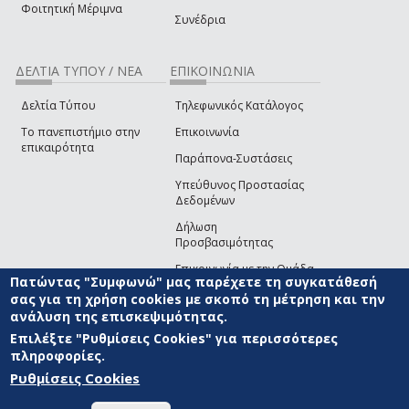
Φοιτητική Μέριμνα
Συνέδρια
ΔΕΛΤΙΑ ΤΥΠΟΥ / ΝΕΑ
ΕΠΙΚΟΙΝΩΝΙΑ
Δελτία Τύπου
Τηλεφωνικός Κατάλογος
Το πανεπιστήμιο στην
Επικοινωνία
επικαιρότητα
Παράπονα-Συστάσεις
Υπεύθυνος Προστασίας
Δεδομένων
Δήλωση
Προσβασιμότητας
Επικοινωνία με την Ομάδα
Πατώντας "Συμφωνώ" μας παρέχετε τη συγκατάθεσή
Ανάπτυξης του site
(link sends e-mail)
σας για τη χρήση cookies με σκοπό τη μέτρηση και την
ανάλυση της επισκεψιμότητας.
© ΠΑΝΕΠΙΣΤΗΜΙΟ ΑΙΓΑΙΟΥ
ΟΡΟΙ ΧΡΗΣΗΣ
ΠΟΛΙΤΙΚΗ COOKIES
ΟΜΑΔΑ
ΑΝΑΠΤΥΞΗΣ
Επιλέξτε "Ρυθμίσεις Cookies" για περισσότερες
πληροφορίες.
Ρυθμίσεις Cookies