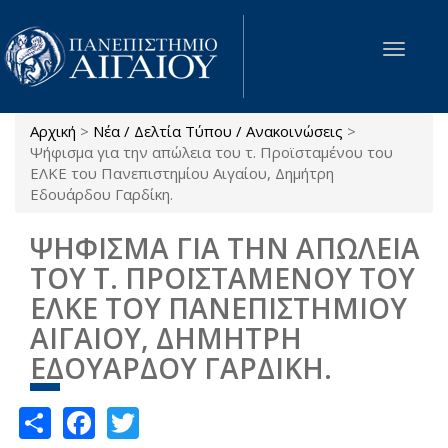
Παράκαμψη προς το κυρίως περιεχόμενο
Toggle
navigat
Αρχική
>
Νέα / Δελτία Τύπου / Ανακοινώσεις
>
Είστε εδώ
Ψήφισμα για την απώλεια του τ. Προϊσταμένου του
ΕΛΚΕ του Πανεπιστημίου Αιγαίου, Δημήτρη
Εδουάρδου Γαρδίκη.
ΨΗΦΙΣΜΑ ΓΙΑ ΤΗΝ ΑΠΩΛΕΙΑ
ΤΟΥ Τ. ΠΡΟΪΣΤΑΜΕΝΟΥ ΤΟΥ
ΕΛΚΕ ΤΟΥ ΠΑΝΕΠΙΣΤΗΜΙΟΥ
ΑΙΓΑΙΟΥ, ΔΗΜΗΤΡΗ
ΕΔΟΥΑΡΔΟΥ ΓΑΡΔΙΚΗ.
Share
Facebook
Twitter