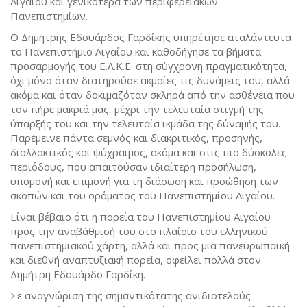
Αιγαίου και γενικότερα των περιφερειακών
Πανεπιστημίων.
Ο Δημήτρης Εδουάρδος Γαρδίκης υπηρέτησε αταλάντευτα
το Πανεπιστήμιο Αιγαίου και καθοδήγησε τα βήματα
προσαρμογής του Ε.Λ.Κ.Ε. στη σύγχρονη πραγματικότητα,
όχι μόνο όταν διατηρούσε ακμαίες τις δυνάμεις του, αλλά
ακόμα και όταν δοκιμαζόταν σκληρά από την ασθένεια που
τον πήρε μακριά μας, μέχρι την τελευταία στιγμή της
ύπαρξής του και την τελευταία ικμάδα της δύναμής του.
Παρέμεινε πάντα σεμνός και διακριτικός, προσηνής,
διαλλακτικός και ψύχραιμος, ακόμα και στις πιο δύσκολες
περιόδους, που απαιτούσαν ιδιαίτερη προσήλωση,
υπομονή και επιμονή για τη διάσωση και προώθηση των
σκοπών και του οράματος του Πανεπιστημίου Αιγαίου.
Είναι βέβαιο ότι η πορεία του Πανεπιστημίου Αιγαίου
προς την αναβάθμισή του στο πλαίσιο του ελληνικού
πανεπιστημιακού χάρτη, αλλά και προς μια πανευρωπαϊκή
και διεθνή αναπτυξιακή πορεία, οφείλει πολλά στον
Δημήτρη Εδουάρδο Γαρδίκη.
Σε αναγνώριση της σημαντικότατης ανιδιοτελούς