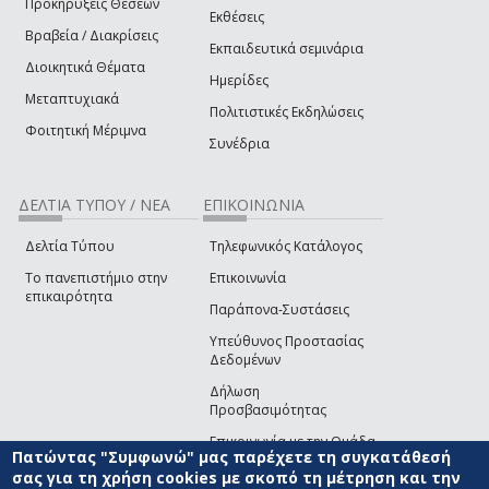
Προκηρύξεις Θέσεων
Εκθέσεις
Βραβεία / Διακρίσεις
Εκπαιδευτικά σεμινάρια
Διοικητικά Θέματα
Ημερίδες
Μεταπτυχιακά
Πολιτιστικές Εκδηλώσεις
Φοιτητική Μέριμνα
Συνέδρια
ΔΕΛΤΙΑ ΤΥΠΟΥ / ΝΕΑ
ΕΠΙΚΟΙΝΩΝΙΑ
Δελτία Τύπου
Τηλεφωνικός Κατάλογος
Το πανεπιστήμιο στην
Επικοινωνία
επικαιρότητα
Παράπονα-Συστάσεις
Υπεύθυνος Προστασίας
Δεδομένων
Δήλωση
Προσβασιμότητας
Επικοινωνία με την Ομάδα
Πατώντας "Συμφωνώ" μας παρέχετε τη συγκατάθεσή
Ανάπτυξης του site
(link sends e-mail)
σας για τη χρήση cookies με σκοπό τη μέτρηση και την