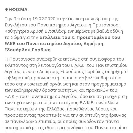
ΨΗΦΙΣΜΑ
Την Τετάρτη 19.02.2020 στην έκτακτη συνεδρίαση της
Συγκλήτου του Πανεπιστημίου Αιγαίου, η Πρυτάνισσα,
Καθηγήτρια Χρυσή Βιτσιλάκη, ενημέρωσε με βαθιά οδύνη
το Σώμα για την
απώλεια του τ. Προϊσταμένου του
ΕΛΚΕ του Πανεπιστημίου Αιγαίου, Δημήτρη
Εδουάρδου Γαρδίκη.
Η Πρυτάνισσα αναφέρθηκε εκτενώς στη συνεισφορά του
εκλιπόντος στη λειτουργία του Ε.Λ.Κ.Ε. του Πανεπιστημίου
Αιγαίου, αφού ο Δημήτρης Εδουάρδος Γαρδίκης υπήρξε μια
εμβληματική προσωπικότητα που συνέβαλε καθοριστικά
τόσο στην εσωτερική οργάνωση και στον προγραμματισμό
των καθημερινών δραστηριοτήτων και πρακτικών του
Ε.Λ.Κ.Ε του Πανεπιστημίου Αιγαίου, όσο και στη διαχείριση
των σχέσεων με τους αντίστοιχους Ε.Λ.Κ.Ε. των άλλων
Πανεπιστημίων της Ελλάδας, προωθώντας λύσεις και
προσφέροντας προοπτικές για την ανάπτυξη της έρευνας
σε πανελλαδικό επίπεδο, οι οποίες συνδέονταν πάντα
συστηματικά με τις ιδιαίτερες ανάγκες του Πανεπιστημίου