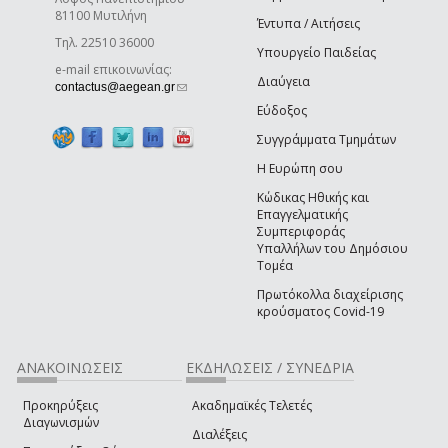
81100 Μυτιλήνη
Έντυπα / Αιτήσεις
Τηλ. 22510 36000
Υπουργείο Παιδείας
e-mail επικοινωνίας:
Διαύγεια
(link sends e-mail)
contactus@aegean.gr
Εύδοξος
Συγγράμματα Τμημάτων
Η Ευρώπη σου
Κώδικας Ηθικής και
Επαγγελματικής
Συμπεριφοράς
Υπαλλήλων του Δημόσιου
Τομέα
Πρωτόκολλα διαχείρισης
κρούσματος Covid-19
ΑΝΑΚΟΙΝΩΣΕΙΣ
ΕΚΔΗΛΩΣΕΙΣ / ΣΥΝΕΔΡΙΑ
Προκηρύξεις
Ακαδημαϊκές Τελετές
Διαγωνισμών
Διαλέξεις