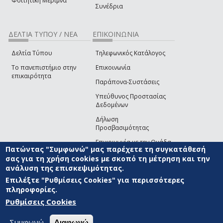
Φοιτητική Μέριμνα
Συνέδρια
ΔΕΛΤΙΑ ΤΥΠΟΥ / ΝΕΑ
ΕΠΙΚΟΙΝΩΝΙΑ
Δελτία Τύπου
Τηλεφωνικός Κατάλογος
Το πανεπιστήμιο στην
Επικοινωνία
επικαιρότητα
Παράπονα-Συστάσεις
Υπεύθυνος Προστασίας
Δεδομένων
Δήλωση
Προσβασιμότητας
Επικοινωνία με την Ομάδα
Πατώντας "Συμφωνώ" μας παρέχετε τη συγκατάθεσή
Ανάπτυξης του site
(link sends e-mail)
σας για τη χρήση cookies με σκοπό τη μέτρηση και την
ανάλυση της επισκεψιμότητας.
© ΠΑΝΕΠΙΣΤΗΜΙΟ ΑΙΓΑΙΟΥ
ΟΡΟΙ ΧΡΗΣΗΣ
ΠΟΛΙΤΙΚΗ COOKIES
ΟΜΑΔΑ
ΑΝΑΠΤΥΞΗΣ
Επιλέξτε "Ρυθμίσεις Cookies" για περισσότερες
πληροφορίες.
Ρυθμίσεις Cookies
Συμφωνώ
Διαφωνώ