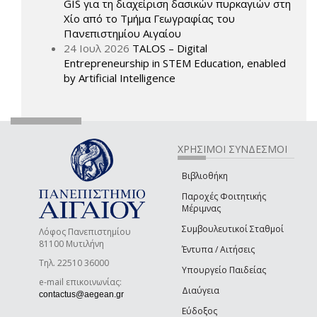
GIS για τη διαχείριση δασικών πυρκαγιών στη
Χίο από το Τμήμα Γεωγραφίας του
Πανεπιστημίου Αιγαίου
24 Ιουλ 2026
TALOS – Digital
Entrepreneurship in STEM Education, enabled
by Artificial Intelligence
ΧΡΗΣΙΜΟΙ ΣΥΝΔΕΣΜΟΙ
Βιβλιοθήκη
Παροχές Φοιτητικής
Μέριμνας
Συμβουλευτικοί Σταθμοί
Λόφος Πανεπιστημίου
81100 Μυτιλήνη
Έντυπα / Αιτήσεις
Τηλ. 22510 36000
Υπουργείο Παιδείας
e-mail επικοινωνίας:
Διαύγεια
(link sends e-mail)
contactus@aegean.gr
Εύδοξος