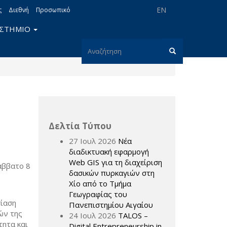
EN
ς
Διεθνή
Προσωπικό
ΙΣΤΗΜΙΟ
Φόρμα
αναζήτησης
Αναζήτηση
Δελτία Τύπου
27 Ιουλ 2026
Νέα
διαδικτυακή εφαρμογή
Web GIS για τη διαχείριση
άββατο 8
δασικών πυρκαγιών στη
Χίο από το Τμήμα
Γεωγραφίας του
σίαση
Πανεπιστημίου Αιγαίου
ών της
24 Ιουλ 2026
TALOS –
τητα και
Digital Entrepreneurship in