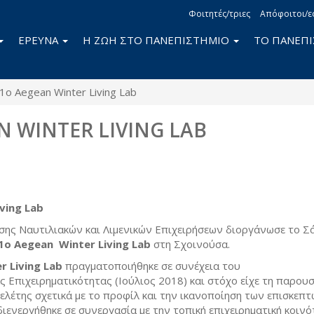
Φοιτητές/τριες
Απόφοιτοι/ε
ΕΡΕΥΝΑ
Η ΖΩΗ ΣΤΟ ΠΑΝΕΠΙΣΤΗΜΙΟ
ΤΟ ΠΑΝΕΠ
1ο Aegean Winter Living Lab
N WINTER LIVING LAB
book
itter
ving Lab
σης Ναυτιλιακών και Λιμενικών Επιχειρήσεων διοργάνωσε το Σ
1ο Aegean Winter Living Lab
στη Σχοινούσα.
r Living Lab
πραγματοποιήθηκε σε συνέχεια του
ας Επιχειρηματικότητας (Ιούλιος 2018) και στόχο είχε τη παρου
λέτης σχετικά με το προφίλ και την ικανοποίηση των επισκεπτ
ιενεργήθηκε σε συνεργασία με την τοπική επιχειρηματική κοινό