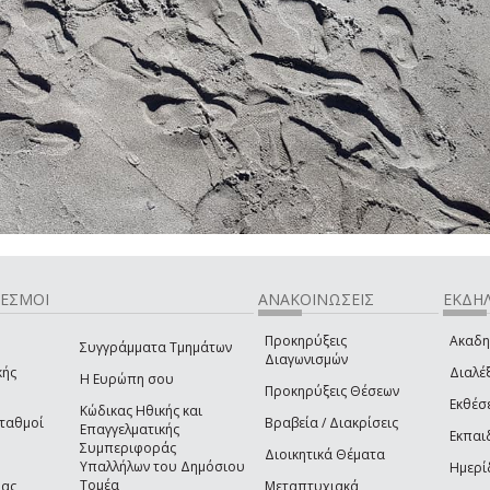
ΔΕΣΜΟΙ
ΑΝΑΚΟΙΝΩΣΕΙΣ
ΕΚΔΗΛ
Προκηρύξεις
Ακαδη
Συγγράμματα Τμημάτων
Διαγωνισμών
κής
Διαλέξ
Η Ευρώπη σου
Προκηρύξεις Θέσεων
Εκθέσ
Κώδικας Ηθικής και
Σταθμοί
Βραβεία / Διακρίσεις
Επαγγελματικής
Εκπαι
Συμπεριφοράς
Διοικητικά Θέματα
Υπαλλήλων του Δημόσιου
Ημερί
Τομέα
ίας
Μεταπτυχιακά