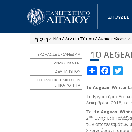
Παράκαμψη προς το κυρίως περιεχόμενο
ΣΠΟΥΔΕΣ
Αρχική
>
Νέα / Δελτία Τύπου / Ανακοινώσεις
>
Είστε εδώ
1Ο AEGEA
ΕΚΔΗΛΩΣΕΙΣ / ΣΥΝΕΔΡΙΑ
ΑΝΑΚΟΙΝΩΣΕΙΣ
Share
Face
Tw
ΔΕΛΤΙΑ ΤΥΠΟΥ
ΤΟ ΠΑΝΕΠΙΣΤΗΜΙΟ ΣΤΗΝ
ΕΠΙΚΑΙΡΟΤΗΤΑ
1ο Aegean Winter Li
Το Εργαστήριο Διοίκη
Δεκεμβρίου 2018, το
To
1ο Aegean Winte
ου
2
Living Lab Γαλάζι
των αποτελεσμάτων με
Σχοινούσας, η οποία δ