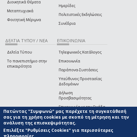
Διοικητικά Θέματα
Ημερίδες
Μεταπτυχιακά
Πολιτιστικές Εκδηλώσεις
Φοιτητική Μέριμνα
Συνέδρια
ΔΕΛΤΙΑ ΤΥΠΟΥ / ΝΕΑ
ΕΠΙΚΟΙΝΩΝΙΑ
Δελτία Τύπου
Τηλεφωνικός Κατάλογος
Το πανεπιστήμιο στην
Επικοινωνία
επικαιρότητα
Παράπονα-Συστάσεις
Υπεύθυνος Προστασίας
Δεδομένων
Δήλωση
Προσβασιμότητας
Επικοινωνία με την Ομάδα
Πατώντας "Συμφωνώ" μας παρέχετε τη συγκατάθεσή
Ανάπτυξης του site
(link sends e-mail)
σας για τη χρήση cookies με σκοπό τη μέτρηση και την
ανάλυση της επισκεψιμότητας.
© ΠΑΝΕΠΙΣΤΗΜΙΟ ΑΙΓΑΙΟΥ
ΟΡΟΙ ΧΡΗΣΗΣ
ΠΟΛΙΤΙΚΗ COOKIES
ΟΜΑΔΑ
ΑΝΑΠΤΥΞΗΣ
Επιλέξτε "Ρυθμίσεις Cookies" για περισσότερες
πληροφορίες.