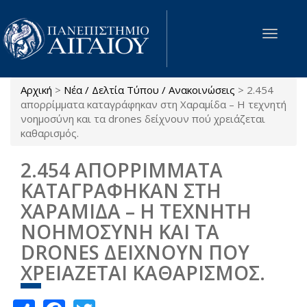
Παράκαμψη προς το κυρίως περιεχόμενο
Toggle
navigat
Αρχική
>
Νέα / Δελτία Τύπου / Ανακοινώσεις
>
2.454
Είστε εδώ
απορρίμματα καταγράφηκαν στη Χαραμίδα – Η τεχνητή
νοημοσύνη και τα drones δείχνουν πού χρειάζεται
καθαρισμός.
2.454 ΑΠΟΡΡΙΜΜΑΤΑ
ΚΑΤΑΓΡΑΦΗΚΑΝ ΣΤΗ
ΧΑΡΑΜΙΔΑ – Η ΤΕΧΝΗΤΗ
ΝΟΗΜΟΣΥΝΗ ΚΑΙ ΤΑ
DRONES ΔΕΙΧΝΟΥΝ ΠΟΥ
ΧΡΕΙΑΖΕΤΑΙ ΚΑΘΑΡΙΣΜΟΣ.