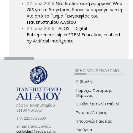
27 Ιουλ 2026
Νέα διαδικτυακή εφαρμογή Web
GIS για τη διαχείριση δασικών πυρκαγιών στη
Χίο από το Τμήμα Γεωγραφίας του
Πανεπιστημίου Αιγαίου
24 Ιουλ 2026
TALOS – Digital
Entrepreneurship in STEM Education, enabled
by Artificial Intelligence
ΧΡΗΣΙΜΟΙ ΣΥΝΔΕΣΜΟΙ
Βιβλιοθήκη
Παροχές Φοιτητικής
Μέριμνας
Συμβουλευτικοί Σταθμοί
Λόφος Πανεπιστημίου
81100 Μυτιλήνη
Έντυπα / Αιτήσεις
Τηλ. 22510 36000
Υπουργείο Παιδείας
e-mail επικοινωνίας:
Διαύγεια
(link sends e-mail)
contactus@aegean.gr