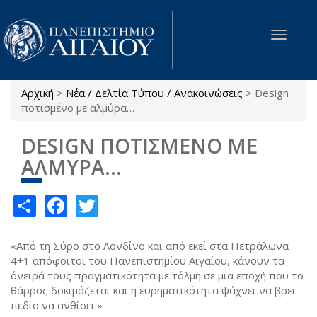
Παράκαμψη προς το κυρίως περιεχόμενο
Toggle
navigat
Αρχική
>
Νέα / Δελτία Τύπου / Ανακοινώσεις
>
Design
Είστε εδώ
ποτισμένο με αλμύρα…
DESIGN ΠΟΤΙΣΜΕΝΟ ΜΕ
ΑΛΜΥΡΑ…
Share
Facebook
Twitter
«Από τη Σύρο στο Λονδίνο και από εκεί στα Πετράλωνα
4+1 απόφοιτοι του Πανεπιστημίου Αιγαίου, κάνουν τα
όνειρά τους πραγματικότητα με τόλμη σε μια εποχή που το
θάρρος δοκιμάζεται και η ευρηματικότητα ψάχνει να βρει
πεδίο να ανθίσει.»