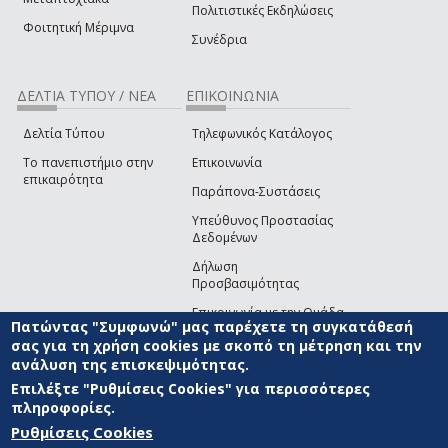
Πολιτιστικές Εκδηλώσεις
Φοιτητική Μέριμνα
Συνέδρια
ΔΕΛΤΙΑ ΤΥΠΟΥ / ΝΕΑ
ΕΠΙΚΟΙΝΩΝΙΑ
Δελτία Τύπου
Τηλεφωνικός Κατάλογος
Το πανεπιστήμιο στην
Επικοινωνία
επικαιρότητα
Παράπονα-Συστάσεις
Υπεύθυνος Προστασίας
Δεδομένων
Δήλωση
Προσβασιμότητας
Επικοινωνία με την Ομάδα
Πατώντας "Συμφωνώ" μας παρέχετε τη συγκατάθεσή
Ανάπτυξης του site
(link sends e-mail)
σας για τη χρήση cookies με σκοπό τη μέτρηση και την
ανάλυση της επισκεψιμότητας.
© ΠΑΝΕΠΙΣΤΗΜΙΟ ΑΙΓΑΙΟΥ
ΟΡΟΙ ΧΡΗΣΗΣ
ΠΟΛΙΤΙΚΗ COOKIES
ΟΜΑΔΑ
ΑΝΑΠΤΥΞΗΣ
Επιλέξτε "Ρυθμίσεις Cookies" για περισσότερες
πληροφορίες.
Ρυθμίσεις Cookies