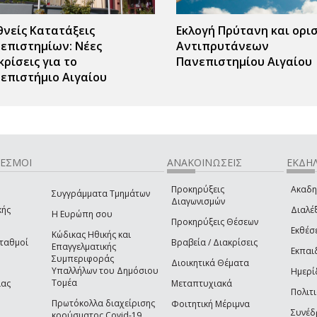
θνείς Κατατάξεις
Εκλογή Πρύτανη και ορι
επιστημίων: Νέες
Αντιπρυτάνεων
κρίσεις για το
Πανεπιστημίου Αιγαίου
επιστήμιο Αιγαίου
ΔΕΣΜΟΙ
ΑΝΑΚΟΙΝΩΣΕΙΣ
ΕΚΔΗΛ
Προκηρύξεις
Ακαδη
Συγγράμματα Τμημάτων
Διαγωνισμών
κής
Διαλέξ
Η Ευρώπη σου
Προκηρύξεις Θέσεων
Εκθέσ
Κώδικας Ηθικής και
Σταθμοί
Βραβεία / Διακρίσεις
Επαγγελματικής
Εκπαι
Συμπεριφοράς
Διοικητικά Θέματα
Υπαλλήλων του Δημόσιου
Ημερί
Τομέα
ίας
Μεταπτυχιακά
Πολιτι
Πρωτόκολλα διαχείρισης
Φοιτητική Μέριμνα
Συνέδ
κρούσματος Covid-19