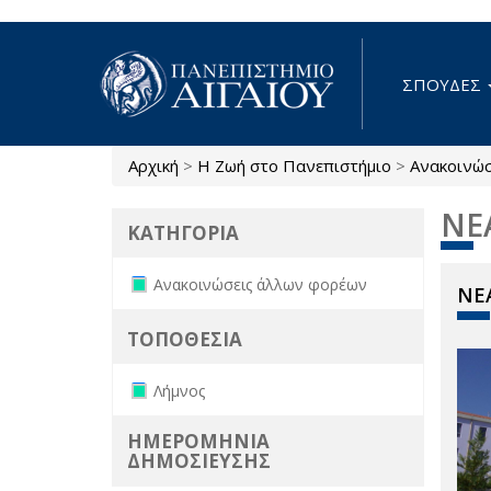
Παράκαμψη προς το κυρίως περιεχόμενο
ΣΠΟΥΔΕΣ
Αρχική
>
Η Ζωή στο Πανεπιστήμιο
>
Ανακοινώ
Είστε εδώ
ΝΕ
ΚΑΤΗΓΟΡΙΑ
Remove Ανακοινώσεις άλλων
Ανακοινώσεις άλλων φορέων
ΝΕΑ
φορέων filter
ΤΟΠΟΘΕΣΙΑ
Remove Λήμνος filter
Λήμνος
ΗΜΕΡΟΜΗΝΙΑ
ΔΗΜΟΣΙΕΥΣΗΣ