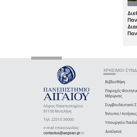
Διε
Παν
Δια
Παν
ΧΡΗΣΙΜΟΙ ΣΥΝ
Βιβλιοθήκη
Παροχές Φοιτητι
Μέριμνας
Συμβουλευτικοί 
Λόφος Πανεπιστημίου
81100 Μυτιλήνη
Έντυπα / Αιτήσεις
Τηλ. 22510 36000
Υπουργείο Παιδε
e-mail επικοινωνίας:
Διαύγεια
(link sends e-mail)
contactus@aegean.gr