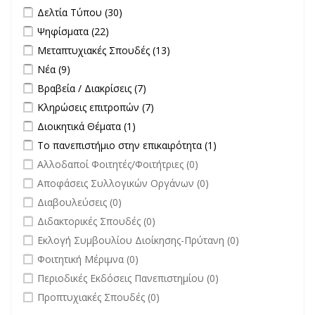
filter
Apply Δελτία Τύπου filter
Apply Δελτία Τύπου filter
Δελτία Τύπου (30)
Apply Ψηφίσματα filter
Apply Ψηφίσματα filter
Ψηφίσματα (22)
Apply Μεταπτυχιακές Σπουδές filter
Apply Μεταπτυχιακές
Μεταπτυχιακές Σπουδές (13)
Σπουδές filter
Apply Νέα filter
Apply Νέα filter
Νέα (9)
Apply Βραβεία / Διακρίσεις filter
Apply Βραβεία / Διακρίσεις filter
Βραβεία / Διακρίσεις (7)
Apply Κληρώσεις επιτροπών filter
Apply Κληρώσεις επιτροπών
Κληρώσεις επιτροπών (7)
filter
Apply Διοικητικά Θέματα filter
Apply Διοικητικά Θέματα filter
Διοικητικά Θέματα (1)
Apply Το πανεπιστήμιο στην επικαιρότητα filter
Apply Το
Το πανεπιστήμιο στην επικαιρότητα (1)
πανεπιστήμιο στην
undefined
Αλλοδαποί Φοιτητές/Φοιτήτριες (0)
επικαιρότητα filter
undefined
Αποφάσεις Συλλογικών Οργάνων (0)
undefined
Διαβουλεύσεις (0)
undefined
Διδακτορικές Σπουδές (0)
undefined
Εκλογή Συμβουλίου Διοίκησης-Πρύτανη (0)
undefined
Φοιτητική Μέριμνα (0)
undefined
Περιοδικές Εκδόσεις Πανεπιστημίου (0)
undefined
Προπτυχιακές Σπουδές (0)