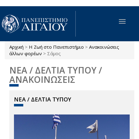
Παράκαμψη προς το κυρίως περιεχόμενο
Toggle
navigat
Αρχική
>
Η Ζωή στο Πανεπιστήμιο
>
Ανακοινώσεις
Είστε εδώ
άλλων φορέων
>
Σάμος
ΝΕΑ / ΔΕΛΤΙΑ ΤΥΠΟΥ /
ΑΝΑΚΟΙΝΩΣΕΙΣ
ΝΕΑ / ΔΕΛΤΙΑ ΤΥΠΟΥ