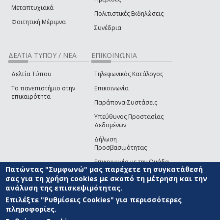
Μεταπτυχιακά
Πολιτιστικές Εκδηλώσεις
Φοιτητική Μέριμνα
Συνέδρια
ΔΕΛΤΙΑ ΤΥΠΟΥ / ΝΕΑ
ΕΠΙΚΟΙΝΩΝΙΑ
Δελτία Τύπου
Τηλεφωνικός Κατάλογος
Το πανεπιστήμιο στην
Επικοινωνία
επικαιρότητα
Παράπονα-Συστάσεις
Υπεύθυνος Προστασίας
Δεδομένων
Δήλωση
Προσβασιμότητας
Επικοινωνία με την Ομάδα
Πατώντας "Συμφωνώ" μας παρέχετε τη συγκατάθεσή
Ανάπτυξης του site
(link sends e-mail)
σας για τη χρήση cookies με σκοπό τη μέτρηση και την
ανάλυση της επισκεψιμότητας.
© ΠΑΝΕΠΙΣΤΗΜΙΟ ΑΙΓΑΙΟΥ
ΟΡΟΙ ΧΡΗΣΗΣ
ΠΟΛΙΤΙΚΗ COOKIES
ΟΜΑΔΑ
ΑΝΑΠΤΥΞΗΣ
Επιλέξτε "Ρυθμίσεις Cookies" για περισσότερες
πληροφορίες.