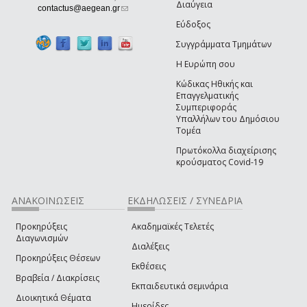
Διαύγεια
(link sends e-mail)
contactus@aegean.gr
Εύδοξος
Συγγράμματα Τμημάτων
Η Ευρώπη σου
Κώδικας Ηθικής και
Επαγγελματικής
Συμπεριφοράς
Υπαλλήλων του Δημόσιου
Τομέα
Πρωτόκολλα διαχείρισης
κρούσματος Covid-19
ΑΝΑΚΟΙΝΩΣΕΙΣ
ΕΚΔΗΛΩΣΕΙΣ / ΣΥΝΕΔΡΙΑ
Προκηρύξεις
Ακαδημαϊκές Τελετές
Διαγωνισμών
Διαλέξεις
Προκηρύξεις Θέσεων
Εκθέσεις
Βραβεία / Διακρίσεις
Εκπαιδευτικά σεμινάρια
Διοικητικά Θέματα
Ημερίδες