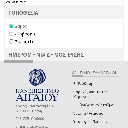
Show more
ΤΟΠΟΘΕΣΙΑ
Remove Σάμος filter
Σάμος
Apply Λέσβος filter
Apply Λέσβος filter
Λέσβος (9)
Apply Σύρος filter
Apply Σύρος filter
Σύρος (1)
ΗΜΕΡΟΜΗΝΙΑ ΔΗΜΟΣΙΕΥΣΗΣ
ΧΡΗΣΙΜΟΙ ΣΥΝΔΕΣΜΟΙ
Βιβλιοθήκη
Παροχές Φοιτητικής
Μέριμνας
Συμβουλευτικοί Σταθμοί
Λόφος Πανεπιστημίου
81100 Μυτιλήνη
Έντυπα / Αιτήσεις
Τηλ. 22510 36000
Υπουργείο Παιδείας
e-mail επικοινωνίας: