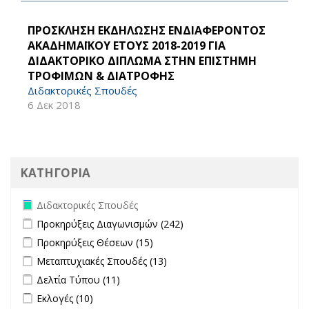
ΠΡΟΣΚΛΗΣΗ ΕΚΔΗΛΩΣΗΣ ΕΝΔΙΑΦΕΡΟΝΤΟΣ
ΑΚΑΔΗΜΑΪΚΟΥ ΕΤΟΥΣ 2018-2019 ΓΙΑ
ΔΙΔΑΚΤΟΡΙΚΟ ΔΙΠΛΩΜΑ ΣΤΗΝ ΕΠΙΣΤΗΜΗ
ΤΡΟΦΙΜΩΝ & ΔΙΑΤΡΟΦΗΣ
Διδακτορικές Σπουδές
6 Δεκ 2018
ΚΑΤΗΓΟΡΙΑ
Remove Διδακτορικές Σπουδές filter
Διδακτορικές Σπουδές
Apply Προκηρύξεις Διαγωνισμών filter
Apply Προκηρύξεις
Προκηρύξεις Διαγωνισμών (242)
Διαγωνισμών filter
Apply Προκηρύξεις Θέσεων filter
Apply Προκηρύξεις Θέσεων
Προκηρύξεις Θέσεων (15)
filter
Apply Μεταπτυχιακές Σπουδές filter
Apply Μεταπτυχιακές
Μεταπτυχιακές Σπουδές (13)
Σπουδές filter
Apply Δελτία Τύπου filter
Apply Δελτία Τύπου filter
Δελτία Τύπου (11)
Apply Εκλογές filter
Apply Εκλογές filter
Εκλογές (10)