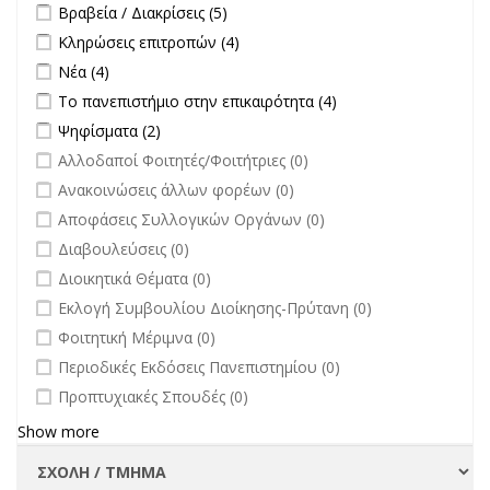
Apply Βραβεία / Διακρίσεις filter
Apply Βραβεία / Διακρίσεις filter
Βραβεία / Διακρίσεις (5)
Apply Κληρώσεις επιτροπών filter
Apply Κληρώσεις επιτροπών
Κληρώσεις επιτροπών (4)
filter
Apply Νέα filter
Apply Νέα filter
Νέα (4)
Apply Το πανεπιστήμιο στην επικαιρότητα filter
Apply Το
Το πανεπιστήμιο στην επικαιρότητα (4)
πανεπιστήμιο στην
Apply Ψηφίσματα filter
Apply Ψηφίσματα filter
Ψηφίσματα (2)
επικαιρότητα filter
undefined
Αλλοδαποί Φοιτητές/Φοιτήτριες (0)
undefined
Ανακοινώσεις άλλων φορέων (0)
undefined
Αποφάσεις Συλλογικών Οργάνων (0)
undefined
Διαβουλεύσεις (0)
undefined
Διοικητικά Θέματα (0)
undefined
Εκλογή Συμβουλίου Διοίκησης-Πρύτανη (0)
undefined
Φοιτητική Μέριμνα (0)
undefined
Περιοδικές Εκδόσεις Πανεπιστημίου (0)
undefined
Προπτυχιακές Σπουδές (0)
Show more