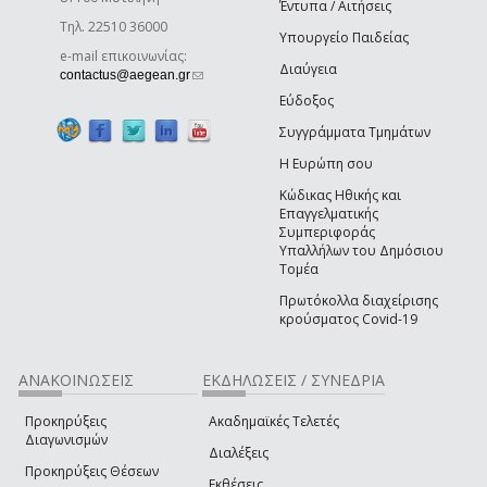
Έντυπα / Αιτήσεις
Τηλ. 22510 36000
Υπουργείο Παιδείας
e-mail επικοινωνίας:
Διαύγεια
(link sends e-mail)
contactus@aegean.gr
Εύδοξος
Συγγράμματα Τμημάτων
Η Ευρώπη σου
Κώδικας Ηθικής και
Επαγγελματικής
Συμπεριφοράς
Υπαλλήλων του Δημόσιου
Τομέα
Πρωτόκολλα διαχείρισης
κρούσματος Covid-19
ΑΝΑΚΟΙΝΩΣΕΙΣ
ΕΚΔΗΛΩΣΕΙΣ / ΣΥΝΕΔΡΙΑ
Προκηρύξεις
Ακαδημαϊκές Τελετές
Διαγωνισμών
Διαλέξεις
Προκηρύξεις Θέσεων
Εκθέσεις