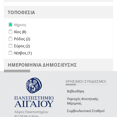
ΤΟΠΟΘΕΣΙΑ
Remove Λήμνος filter
Λήμνος
Apply Χίος filter
Apply Χίος filter
Χίος (8)
Apply Ρόδος filter
Apply Ρόδος filter
Ρόδος (2)
Apply Σύρος filter
Apply Σύρος filter
Σύρος (2)
Apply Λέσβος filter
Apply Λέσβος filter
Λέσβος (1)
ΗΜΕΡΟΜΗΝΙΑ ΔΗΜΟΣΙΕΥΣΗΣ
ΧΡΗΣΙΜΟΙ ΣΥΝΔΕΣΜΟΙ
Βιβλιοθήκη
Παροχές Φοιτητικής
Μέριμνας
Συμβουλευτικοί Σταθμοί
Λόφος Πανεπιστημίου
81100 Μυτιλήνη