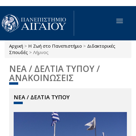
Παράκαμψη προς το κυρίως περιεχόμενο
Toggle
navigat
Αρχική
>
Η Ζωή στο Πανεπιστήμιο
>
Διδακτορικές
Είστε εδώ
Σπουδές
>
Λήμνος
ΝΕΑ / ΔΕΛΤΙΑ ΤΥΠΟΥ /
ΑΝΑΚΟΙΝΩΣΕΙΣ
ΝΕΑ / ΔΕΛΤΙΑ ΤΥΠΟΥ