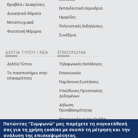
Βραβεία / Διακρίσεις
Εκπαιδευτικά σεμινάρια
Διοικητικά Θέματα
Ημερίδες
Μεταπτυχιακά
Πολιτιστικές Εκδηλώσεις
Φοιτητική Μέριμνα
Συνέδρια
ΔΕΛΤΙΑ ΤΥΠΟΥ / ΝΕΑ
ΕΠΙΚΟΙΝΩΝΙΑ
Δελτία Τύπου
Τηλεφωνικός Κατάλογος
Το πανεπιστήμιο στην
Επικοινωνία
επικαιρότητα
Παράπονα-Συστάσεις
Υπεύθυνος Προστασίας
Δεδομένων
Δήλωση
Προσβασιμότητας
Επικοινωνία με την Ομάδα
Πατώντας "Συμφωνώ" μας παρέχετε τη συγκατάθεσή
Ανάπτυξης του site
(link sends e-mail)
σας για τη χρήση cookies με σκοπό τη μέτρηση και την
ανάλυση της επισκεψιμότητας.
© ΠΑΝΕΠΙΣΤΗΜΙΟ ΑΙΓΑΙΟΥ
ΟΡΟΙ ΧΡΗΣΗΣ
ΠΟΛΙΤΙΚΗ COOKIES
ΟΜΑΔΑ