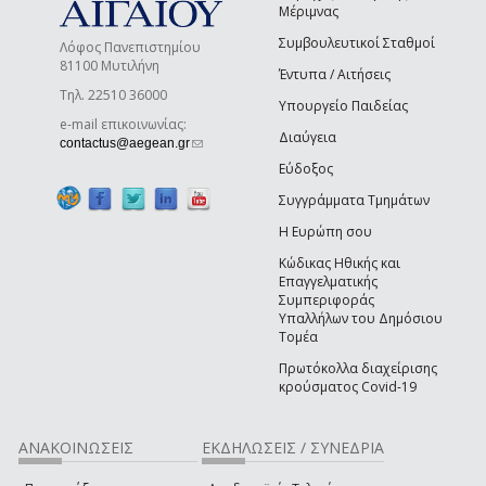
Μέριμνας
Συμβουλευτικοί Σταθμοί
Λόφος Πανεπιστημίου
81100 Μυτιλήνη
Έντυπα / Αιτήσεις
Τηλ. 22510 36000
Υπουργείο Παιδείας
e-mail επικοινωνίας:
Διαύγεια
(link sends e-mail)
contactus@aegean.gr
Εύδοξος
Συγγράμματα Τμημάτων
Η Ευρώπη σου
Κώδικας Ηθικής και
Επαγγελματικής
Συμπεριφοράς
Υπαλλήλων του Δημόσιου
Τομέα
Πρωτόκολλα διαχείρισης
κρούσματος Covid-19
ΑΝΑΚΟΙΝΩΣΕΙΣ
ΕΚΔΗΛΩΣΕΙΣ / ΣΥΝΕΔΡΙΑ