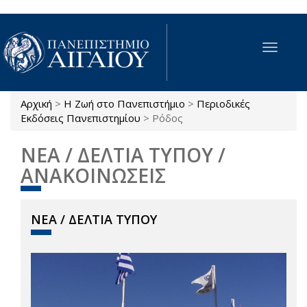
Παράκαμψη προς το κυρίως περιεχόμενο
Toggle
navigat
Αρχική
>
Η Ζωή στο Πανεπιστήμιο
>
Περιοδικές
Είστε εδώ
Εκδόσεις Πανεπιστημίου
>
Ρόδος
ΝΕΑ / ΔΕΛΤΙΑ ΤΥΠΟΥ /
ΑΝΑΚΟΙΝΩΣΕΙΣ
ΝΕΑ / ΔΕΛΤΙΑ ΤΥΠΟΥ