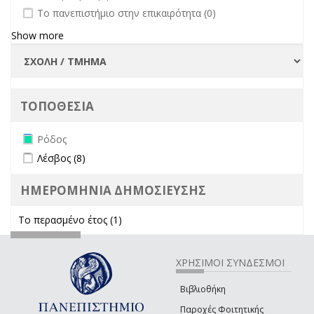
undefined
Το πανεπιστήμιο στην επικαιρότητα (0)
Show more
ΤΟΠΟΘΕΣΙΑ
Remove Ρόδος filter
Ρόδος
Apply Λέσβος filter
Apply Λέσβος filter
Λέσβος (8)
ΗΜΕΡΟΜΗΝΙΑ ΔΗΜΟΣΙΕΥΣΗΣ
Το περασμένο έτος (1)
Apply Το περασμένο έτος filter
ΧΡΗΣΙΜΟΙ ΣΥΝΔΕΣΜΟΙ
Βιβλιοθήκη
Παροχές Φοιτητικής