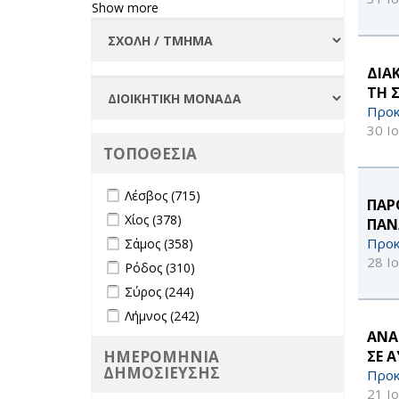
Φοιτήτριες
Show more
filter
ΔΙΑ
ΤΗ 
Προκ
30 Ι
ΤΟΠΟΘΕΣΙΑ
Apply Λέσβος filter
Apply Λέσβος filter
Λέσβος (715)
ΠΑΡ
Apply Χίος filter
Apply Χίος filter
Χίος (378)
ΠΑΝ
Apply Σάμος filter
Apply Σάμος filter
Προκ
Σάμος (358)
28 Ι
Apply Ρόδος filter
Apply Ρόδος filter
Ρόδος (310)
Apply Σύρος filter
Apply Σύρος filter
Σύρος (244)
Apply Λήμνος filter
Apply Λήμνος filter
Λήμνος (242)
ΑΝΑ
ΣΕ 
ΗΜΕΡΟΜΗΝΙΑ
ΔΗΜΟΣΙΕΥΣΗΣ
Προκ
21 Ι