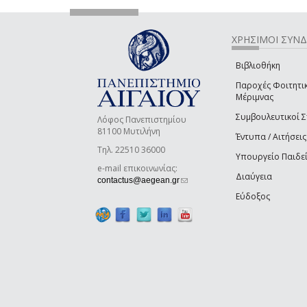
ΧΡΗΣΙΜΟΙ ΣΥΝ
Βιβλιοθήκη
Παροχές Φοιτητι
Μέριμνας
Συμβουλευτικοί 
Λόφος Πανεπιστημίου
81100 Μυτιλήνη
Έντυπα / Αιτήσεις
Τηλ. 22510 36000
Υπουργείο Παιδε
e-mail επικοινωνίας:
Διαύγεια
(link sends e-mail)
contactus@aegean.gr
Εύδοξος