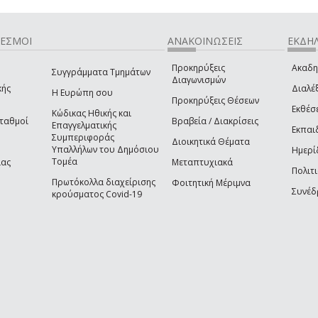
ΔΕΣΜΟΙ
ΑΝΑΚΟΙΝΩΣΕΙΣ
ΕΚΔΗΛ
Προκηρύξεις
Ακαδη
Συγγράμματα Τμημάτων
Διαγωνισμών
κής
Διαλέξ
Η Ευρώπη σου
Προκηρύξεις Θέσεων
Εκθέσ
Κώδικας Ηθικής και
Σταθμοί
Βραβεία / Διακρίσεις
Επαγγελματικής
Εκπαι
Συμπεριφοράς
Διοικητικά Θέματα
Υπαλλήλων του Δημόσιου
Ημερί
Τομέα
ίας
Μεταπτυχιακά
Πολιτι
Πρωτόκολλα διαχείρισης
Φοιτητική Μέριμνα
Συνέδ
κρούσματος Covid-19