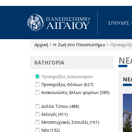
Παράκαμψη προς το κυρίως περιεχόμενο
ΣΠΟΥΔΕΣ
Αρχική
>
Η Ζωή στο Πανεπιστήμιο
>
Προκηρύξε
Είστε εδώ
ΝΕ
ΚΑΤΗΓΟΡΙΑ
Remove Προκηρύξεις Διαγωνισμών
Προκηρύξεις Διαγωνισμών
ΝΕΑ
filter
Apply Προκηρύξεις Θέσεων filter
Apply
Προκηρύξεις Θέσεων (627)
Προκηρύξεις
Apply Ανακοινώσεις άλλων φορέων
Ανακοινώσεις άλλων φορέων (589)
Θέσεων
filter
Apply Ανακοινώσεις άλλων φορέων filter
filter
Apply Δελτία Τύπου filter
Apply Δελτία
Δελτία Τύπου (488)
Τύπου filter
Apply Εκλογές filter
Apply Εκλογές filter
Εκλογές (411)
Apply Μεταπτυχιακές Σπουδές filter
Apply
Μεταπτυχιακές Σπουδές (161)
Μεταπτυχιακές
Apply Νέα filter
Apply Νέα filter
Νέα (132)