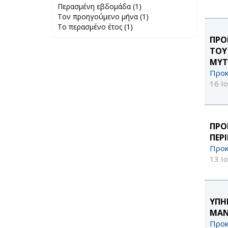
Περασμένη εβδομάδα (1)
Apply
Τον προηγούμενο μήνα (1)
Περασμένη
Apply Τον
Το περασμένο έτος (1)
Apply Το
εβδομάδα filter
προηγούμενο
περασμένο έτος
μήνα filter
ΠΡΟ
filter
ΤΟΥ
ΜΥΤ
Προκ
16 Ι
ΠΡΟ
ΠΕΡ
Προκ
13 Ι
ΥΠΗ
MAN
Προκ