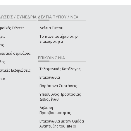
ΩΣΕΙΣ / ΣΥΝΕΔΡΙΑ
ΔΕΛΤΙΑ ΤΥΠΟΥ / ΝΕΑ
μαϊκές Τελετές
Δελτία Τύπου
εις
Το πανεπιστήμιο στην
επικαιρότητα
εις
δευτικά σεμινάρια
ΕΠΙΚΟΙΝΩΝΙΑ
δες
Τηλεφωνικός Κατάλογος
στικές Εκδηλώσεις
Επικοινωνία
ρια
Παράπονα-Συστάσεις
Υπεύθυνος Προστασίας
Δεδομένων
Δήλωση
Προσβασιμότητας
Επικοινωνία με την Ομάδα
Ανάπτυξης του site
(link sends e-mail)