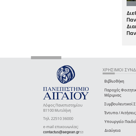
Διε
Παν
Δια
Παν
ΧΡΗΣΙΜΟΙ ΣΥΝ
Βιβλιοθήκη
Παροχές Φοιτητι
Μέριμνας
Συμβουλευτικοί 
Λόφος Πανεπιστημίου
81100 Μυτιλήνη
Έντυπα / Αιτήσεις
Τηλ. 22510 36000
Υπουργείο Παιδε
e-mail επικοινωνίας:
Διαύγεια
(link sends e-mail)
contactus@aegean.gr