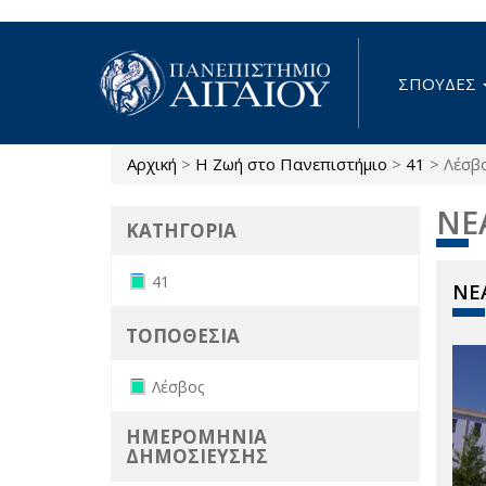
Παράκαμψη προς το κυρίως περιεχόμενο
ΣΠΟΥΔΕΣ
Αρχική
>
Η Ζωή στο Πανεπιστήμιο
>
41
>
Λέσβ
Είστε εδώ
ΝΕ
ΚΑΤΗΓΟΡΙΑ
Remove 41 filter
41
ΝΕΑ
ΤΟΠΟΘΕΣΙΑ
Remove Λέσβος filter
Λέσβος
ΗΜΕΡΟΜΗΝΙΑ
ΔΗΜΟΣΙΕΥΣΗΣ