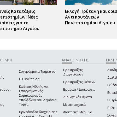
θνείς Κατατάξεις
Εκλογή Πρύτανη και ορι
επιστημίων: Νέες
Αντιπρυτάνεων
κρίσεις για το
Πανεπιστημίου Αιγαίου
επιστήμιο Αιγαίου
ΔΕΣΜΟΙ
ΑΝΑΚΟΙΝΩΣΕΙΣ
ΕΚΔΗΛ
Προκηρύξεις
Ακαδη
Συγγράμματα Τμημάτων
Διαγωνισμών
κής
Διαλέξ
Η Ευρώπη σου
Προκηρύξεις Θέσεων
Εκθέσ
Κώδικας Ηθικής και
Σταθμοί
Βραβεία / Διακρίσεις
Επαγγελματικής
Εκπαι
Συμπεριφοράς
Διοικητικά Θέματα
Υπαλλήλων του Δημόσιου
Ημερί
Τομέα
ίας
Μεταπτυχιακά
Πολιτι
Πρωτόκολλα διαχείρισης
Φοιτητική Μέριμνα
Συνέδ
κρούσματος Covid-19