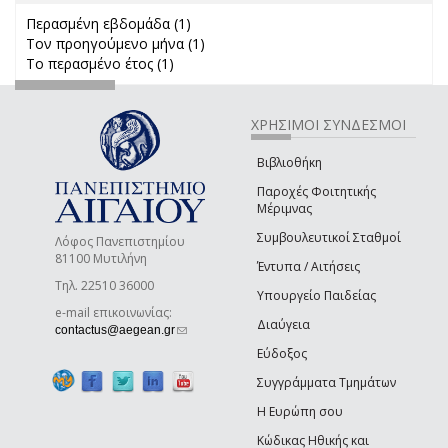
Περασμένη εβδομάδα (1)
Apply Περασμένη εβδομάδα filter
Τον προηγούμενο μήνα (1)
Apply Τον προηγούμενο μήνα
Το περασμένο έτος (1)
Apply Το περασμένο έτος filter
filter
ΧΡΗΣΙΜΟΙ ΣΥΝΔΕΣΜΟΙ
Βιβλιοθήκη
Παροχές Φοιτητικής
Μέριμνας
Συμβουλευτικοί Σταθμοί
Λόφος Πανεπιστημίου
81100 Μυτιλήνη
Έντυπα / Αιτήσεις
Τηλ. 22510 36000
Υπουργείο Παιδείας
e-mail επικοινωνίας:
Διαύγεια
(link sends e-mail)
contactus@aegean.gr
Εύδοξος
Συγγράμματα Τμημάτων
Η Ευρώπη σου
Κώδικας Ηθικής και