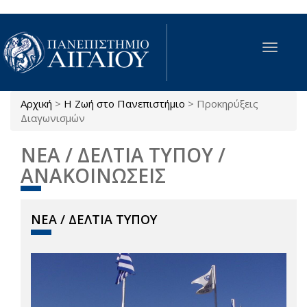
Παράκαμψη προς το κυρίως περιεχόμενο
Toggle
navigat
Αρχική
>
Η Ζωή στο Πανεπιστήμιο
>
Προκηρύξεις
Είστε εδώ
Διαγωνισμών
ΝΕΑ / ΔΕΛΤΙΑ ΤΥΠΟΥ /
ΑΝΑΚΟΙΝΩΣΕΙΣ
ΝΕΑ / ΔΕΛΤΙΑ ΤΥΠΟΥ