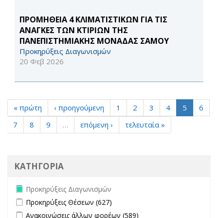
ΠΡΟΜΗΘΕΙΑ 4 ΚΛΙΜΑΤΙΣΤΙΚΩΝ ΓΙΑ ΤΙΣ
ΑΝΑΓΚΕΣ ΤΩΝ ΚΤΙΡΙΩΝ ΤΗΣ
ΠΑΝΕΠΙΣΤΗΜΙΑΚΗΣ ΜΟΝΑΔΑΣ ΣΑΜΟΥ
Προκηρύξεις Διαγωνισμών
20 Φεβ 2026
« πρώτη
‹ προηγούμενη
1
2
3
4
5
6
7
8
9
…
επόμενη ›
τελευταία »
ΚΑΤΗΓΟΡΙΑ
Remove Προκηρύξεις Διαγωνισμών filter
Προκηρύξεις Διαγωνισμών
Apply Προκηρύξεις Θέσεων filter
Apply Προκηρύξεις Θέσεων
Προκηρύξεις Θέσεων (627)
filter
Apply Ανακοινώσεις άλλων φορέων filter
Apply Ανακοινώσεις
Ανακοινώσεις άλλων φορέων (589)