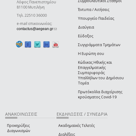
Συμβουλευτικοί Σταθμοί
Λόφος Πανεπιστημίου
81100 Μυτιλήνη
Έντυπα / Αιτήσεις
Τηλ. 22510 36000
Υπουργείο Παιδείας
e-mail επικοινωνίας:
Διαύγεια
(link sends e-mail)
contactus@aegean.gr
Εύδοξος
Συγγράμματα Τμημάτων
Η Ευρώπη σου
Κώδικας Ηθικής και
Επαγγελματικής
Συμπεριφοράς
Υπαλλήλων του Δημόσιου
Τομέα
Πρωτόκολλα διαχείρισης
κρούσματος Covid-19
ΑΝΑΚΟΙΝΩΣΕΙΣ
ΕΚΔΗΛΩΣΕΙΣ / ΣΥΝΕΔΡΙΑ
Προκηρύξεις
Ακαδημαϊκές Τελετές
Διαγωνισμών
Διαλέξεις