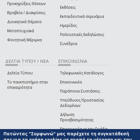
Προκηρύξεις Θέσεων
Εκθέσεις
Βραβεία / Διακρίσεις
Εκπαιδευτικά σεμινάρια
Διοικητικά Θέματα
Ημερίδες
Μεταπτυχιακά
Πολιτιστικές Εκδηλώσεις
Φοιτητική Μέριμνα
Συνέδρια
ΔΕΛΤΙΑ ΤΥΠΟΥ / ΝΕΑ
ΕΠΙΚΟΙΝΩΝΙΑ
Δελτία Τύπου
Τηλεφωνικός Κατάλογος
Το πανεπιστήμιο στην
Επικοινωνία
επικαιρότητα
Παράπονα-Συστάσεις
Υπεύθυνος Προστασίας
Δεδομένων
Δήλωση
Προσβασιμότητας
Επικοινωνία με την Ομάδα
Πατώντας "Συμφωνώ" μας παρέχετε τη συγκατάθεσή
Ανάπτυξης του site
(link sends e-mail)
σας για τη χρήση cookies με σκοπό τη μέτρηση και την