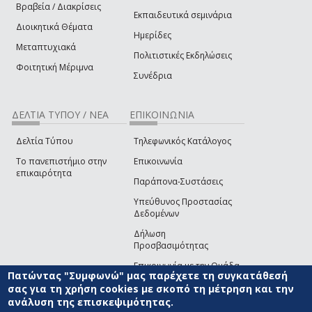
Βραβεία / Διακρίσεις
Εκπαιδευτικά σεμινάρια
Διοικητικά Θέματα
Ημερίδες
Μεταπτυχιακά
Πολιτιστικές Εκδηλώσεις
Φοιτητική Μέριμνα
Συνέδρια
ΔΕΛΤΙΑ ΤΥΠΟΥ / ΝΕΑ
ΕΠΙΚΟΙΝΩΝΙΑ
Δελτία Τύπου
Τηλεφωνικός Κατάλογος
Το πανεπιστήμιο στην
Επικοινωνία
επικαιρότητα
Παράπονα-Συστάσεις
Υπεύθυνος Προστασίας
Δεδομένων
Δήλωση
Προσβασιμότητας
Επικοινωνία με την Ομάδα
Πατώντας "Συμφωνώ" μας παρέχετε τη συγκατάθεσή
Ανάπτυξης του site
(link sends e-mail)
σας για τη χρήση cookies με σκοπό τη μέτρηση και την
ανάλυση της επισκεψιμότητας.
© ΠΑΝΕΠΙΣΤΗΜΙΟ ΑΙΓΑΙΟΥ
ΟΡΟΙ ΧΡΗΣΗΣ
ΠΟΛΙΤΙΚΗ COOKIES
ΟΜΑΔΑ