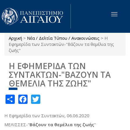
Παράκαμψη προς το κυρίως περιεχόμενο
Toggle
navigat
Αρχική
>
Νέα / Δελτία Τύπου / Ανακοινώσεις
>
H
Είστε εδώ
Εφημερίδα των Συντακτών-"Βάζουν τα θεμέλια της
ζωής"
H ΕΦΗΜΕΡΙΔΑ ΤΩΝ
ΣΥΝΤΑΚΤΩΝ-"ΒΑΖΟΥΝ ΤΑ
ΘΕΜΕΛΙΑ ΤΗΣ ΖΩΗΣ"
Share
Facebook
Twitter
H Εφημερίδα των Συντακτών, 06.06.2020
ΜΕΛΙΣΣΕΣ-"
Βάζουν τα θεμέλια της ζωής
"