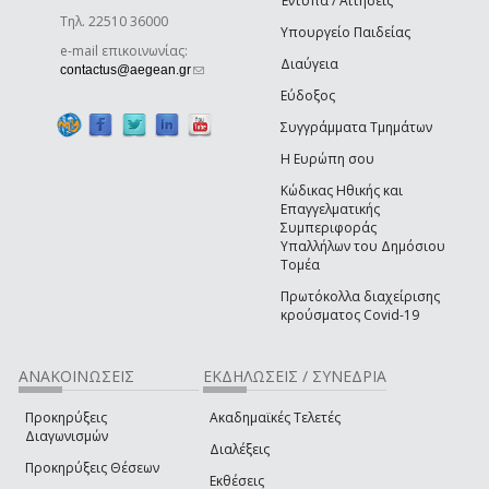
Έντυπα / Αιτήσεις
Τηλ. 22510 36000
Υπουργείο Παιδείας
e-mail επικοινωνίας:
Διαύγεια
(link sends e-mail)
contactus@aegean.gr
Εύδοξος
Συγγράμματα Τμημάτων
Η Ευρώπη σου
Κώδικας Ηθικής και
Επαγγελματικής
Συμπεριφοράς
Υπαλλήλων του Δημόσιου
Τομέα
Πρωτόκολλα διαχείρισης
κρούσματος Covid-19
ΑΝΑΚΟΙΝΩΣΕΙΣ
ΕΚΔΗΛΩΣΕΙΣ / ΣΥΝΕΔΡΙΑ
Προκηρύξεις
Ακαδημαϊκές Τελετές
Διαγωνισμών
Διαλέξεις
Προκηρύξεις Θέσεων
Εκθέσεις