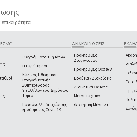
νωσης
 επικαιρότητα
ΔΕΣΜΟΙ
ΑΝΑΚΟΙΝΩΣΕΙΣ
ΕΚΔΗΛ
Προκηρύξεις
Ακαδη
Συγγράμματα Τμημάτων
Διαγωνισμών
κής
Διαλέξ
Η Ευρώπη σου
Προκηρύξεις Θέσεων
Εκθέσ
Κώδικας Ηθικής και
Σταθμοί
Βραβεία / Διακρίσεις
Επαγγελματικής
Εκπαι
Συμπεριφοράς
Διοικητικά Θέματα
Υπαλλήλων του Δημόσιου
Ημερί
Τομέα
ίας
Μεταπτυχιακά
Πολιτι
Πρωτόκολλα διαχείρισης
Φοιτητική Μέριμνα
Συνέδ
κρούσματος Covid-19