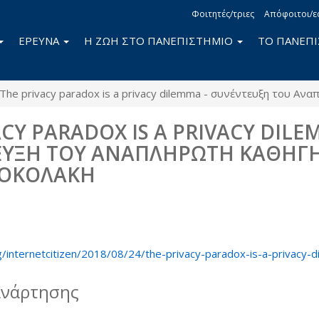
Φοιτητές/τριες
Απόφοιτοι/ε
ΕΡΕΥΝΑ
Η ΖΩΗ ΣΤΟ ΠΑΝΕΠΙΣΤΗΜΙΟ
ΤΟ ΠΑΝΕΠ
The privacy paradox is a privacy dilemma - συνέντευξη του Α
ACY PARADOX IS A PRIVACY DIL
ΤΕΥΞΗ ΤΟΥ ΑΝΑΠΛΗΡΩΤΗ ΚΑΘΗΓ
ΚΟΚΟΛΑΚΗ
book
itter
rg/internetcitizen/2018/08/24/the-privacy-paradox-is-a-privacy-
ανάρτησης