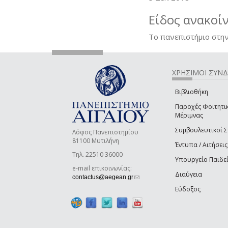
Είδος ανακοί
Το πανεπιστήμιο στην
ΧΡΗΣΙΜΟΙ ΣΥΝ
Βιβλιοθήκη
Παροχές Φοιτητι
Μέριμνας
Συμβουλευτικοί 
Λόφος Πανεπιστημίου
81100 Μυτιλήνη
Έντυπα / Αιτήσεις
Τηλ. 22510 36000
Υπουργείο Παιδε
e-mail επικοινωνίας:
Διαύγεια
(link sends e-mail)
contactus@aegean.gr
Εύδοξος