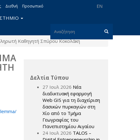
EN
ς
Διεθνή
Προσωπικό
ΙΣΤΗΜΙΟ
Φόρμα
ναπληρωτή Καθηγητή Σπύρου Κοκολάκη
αναζήτησης
Αναζήτηση
EMMA
ΗΤΗ
Δελτία Τύπου
27 Ιουλ 2026
Νέα
διαδικτυακή εφαρμογή
Web GIS για τη διαχείριση
δασικών πυρκαγιών στη
dilemma/
Χίο από το Τμήμα
Γεωγραφίας του
Πανεπιστημίου Αιγαίου
24 Ιουλ 2026
TALOS –
Digital Entrepreneurship in