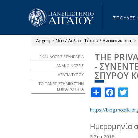
Παράκαμψη προς το κυρίως περιεχόμενο
ΣΠΟΥΔΕΣ
Αρχική
>
Νέα / Δελτία Τύπου / Ανακοινώσεις
>
Είστε εδώ
THE PRIV
ΕΚΔΗΛΩΣΕΙΣ / ΣΥΝΕΔΡΙΑ
- ΣΥΝΕΝ
ΑΝΑΚΟΙΝΩΣΕΙΣ
ΣΠΥΡΟΥ 
ΔΕΛΤΙΑ ΤΥΠΟΥ
ΤΟ ΠΑΝΕΠΙΣΤΗΜΙΟ ΣΤΗΝ
Share
Face
Tw
ΕΠΙΚΑΙΡΟΤΗΤΑ
https://blog.mozilla.o
Ημερομηνία 
5 Σεπ 2018