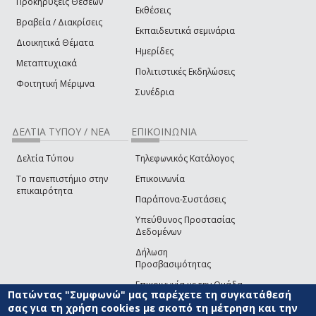
Προκηρύξεις Θέσεων
Εκθέσεις
Βραβεία / Διακρίσεις
Εκπαιδευτικά σεμινάρια
Διοικητικά Θέματα
Ημερίδες
Μεταπτυχιακά
Πολιτιστικές Εκδηλώσεις
Φοιτητική Μέριμνα
Συνέδρια
ΔΕΛΤΙΑ ΤΥΠΟΥ / ΝΕΑ
ΕΠΙΚΟΙΝΩΝΙΑ
Δελτία Τύπου
Τηλεφωνικός Κατάλογος
Το πανεπιστήμιο στην
Επικοινωνία
επικαιρότητα
Παράπονα-Συστάσεις
Υπεύθυνος Προστασίας
Δεδομένων
Δήλωση
Προσβασιμότητας
Επικοινωνία με την Ομάδα
Πατώντας "Συμφωνώ" μας παρέχετε τη συγκατάθεσή
Ανάπτυξης του site
(link sends e-mail)
σας για τη χρήση cookies με σκοπό τη μέτρηση και την