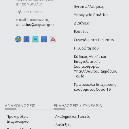
81100 Μυτιλήνη
Έντυπα / Αιτήσεις
Τηλ. 22510 36000
Υπουργείο Παιδείας
e-mail επικοινωνίας:
Διαύγεια
(link sends e-mail)
contactus@aegean.gr
Εύδοξος
Συγγράμματα Τμημάτων
Η Ευρώπη σου
Κώδικας Ηθικής και
Επαγγελματικής
Συμπεριφοράς
Υπαλλήλων του Δημόσιου
Τομέα
Πρωτόκολλα διαχείρισης
κρούσματος Covid-19
ΑΝΑΚΟΙΝΩΣΕΙΣ
ΕΚΔΗΛΩΣΕΙΣ / ΣΥΝΕΔΡΙΑ
Προκηρύξεις
Ακαδημαϊκές Τελετές
Διαγωνισμών
Διαλέξεις