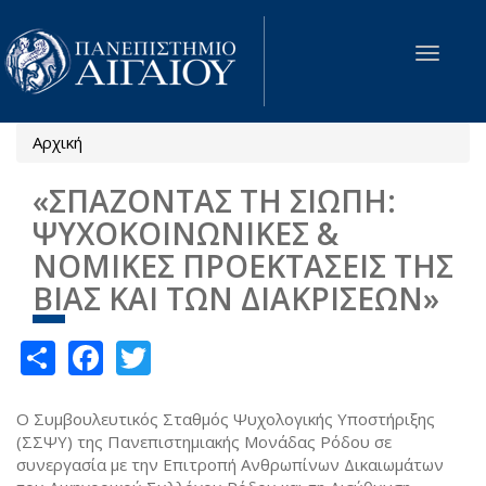
Παράκαμψη προς το κυρίως περιεχόμενο
Toggle
navigat
Αρχική
Είστε εδώ
«ΣΠΑΖΟΝΤΑΣ ΤΗ ΣΙΩΠΗ:
ΨΥΧΟΚΟΙΝΩΝΙΚΕΣ &
ΝΟΜΙΚΕΣ ΠΡΟΕΚΤΑΣΕΙΣ ΤΗΣ
ΒΙΑΣ ΚΑΙ ΤΩΝ ΔΙΑΚΡΙΣΕΩΝ»
Share
Facebook
Twitter
Ο Συμβουλευτικός Σταθμός Ψυχολογικής Υποστήριξης
(ΣΣΨΥ) της Πανεπιστημιακής Μονάδας Ρόδου σε
συνεργασία με την Επιτροπή Ανθρωπίνων Δικαιωμάτων