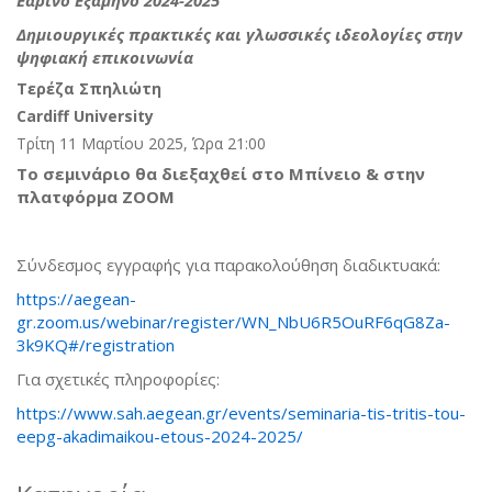
Δημιουργικές πρακτικές και γλωσσικές ιδεολογίες στην
ψηφιακή επικοινωνία
Τερέζα Σπηλιώτη
Cardiff University
Τρίτη 11 Μαρτίου 2025, Ώρα 21:00
To
σεμινάριο θα διεξαχθεί στο Μπίνειο & στην
πλατφόρμα ZOOM
Σύνδεσμος εγγραφής για παρακολούθηση διαδικτυακά:
https://aegean-
gr.zoom.us/webinar/register/WN_NbU6R5OuRF6qG8Za-
3k9KQ#/registration
Για σχετικές πληροφορίες:
https://www.sah.aegean.gr/events/seminaria-tis-tritis-tou-
eepg-akadimaikou-etous-2024-2025/