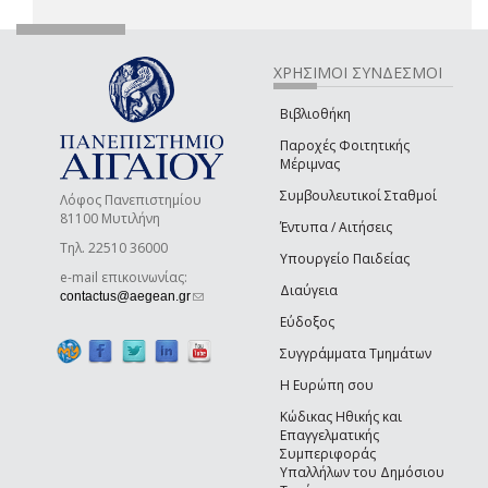
ΧΡΗΣΙΜΟΙ ΣΥΝΔΕΣΜΟΙ
Βιβλιοθήκη
Παροχές Φοιτητικής
Μέριμνας
Συμβουλευτικοί Σταθμοί
Λόφος Πανεπιστημίου
81100 Μυτιλήνη
Έντυπα / Αιτήσεις
Τηλ. 22510 36000
Υπουργείο Παιδείας
e-mail επικοινωνίας:
Διαύγεια
(link sends e-mail)
contactus@aegean.gr
Εύδοξος
Συγγράμματα Τμημάτων
Η Ευρώπη σου
Κώδικας Ηθικής και
Επαγγελματικής
Συμπεριφοράς
Υπαλλήλων του Δημόσιου