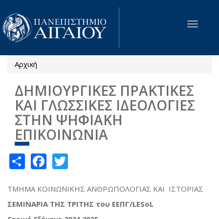
Παράκαμψη προς το κυρίως περιεχόμενο
Toggle
navigat
Αρχική
Είστε εδώ
ΔΗΜΙΟΥΡΓΙΚΕΣ ΠΡΑΚΤΙΚΕΣ
ΚΑΙ ΓΛΩΣΣΙΚΕΣ ΙΔΕΟΛΟΓΙΕΣ
ΣΤΗΝ ΨΗΦΙΑΚΗ
ΕΠΙΚΟΙΝΩΝΙΑ
Share
Facebook
Twitter
ΤΜΗΜΑ ΚΟΙΝΩΝΙΚΗΣ ΑΝΘΡΩΠΟΛΟΓΙΑΣ ΚΑΙ ΙΣΤΟΡΙΑΣ
ΣΕΜΙΝΑΡΙΑ ΤΗΣ ΤΡΙΤΗΣ του Ε
Ε
ΠΓ/
LES
o
L
Εαρινό Εξάμηνο 2024-2025