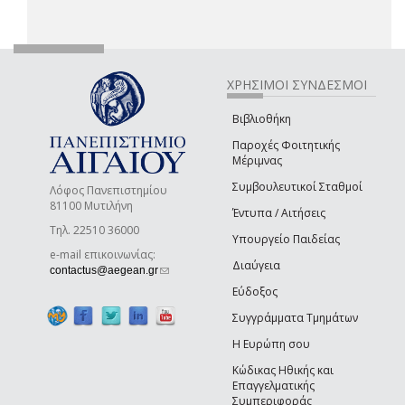
ΧΡΗΣΙΜΟΙ ΣΥΝΔΕΣΜΟΙ
Βιβλιοθήκη
Παροχές Φοιτητικής
Μέριμνας
Συμβουλευτικοί Σταθμοί
Λόφος Πανεπιστημίου
81100 Μυτιλήνη
Έντυπα / Αιτήσεις
Τηλ. 22510 36000
Υπουργείο Παιδείας
e-mail επικοινωνίας:
Διαύγεια
(link sends e-mail)
contactus@aegean.gr
Εύδοξος
Συγγράμματα Τμημάτων
Η Ευρώπη σου
Κώδικας Ηθικής και
Επαγγελματικής
Συμπεριφοράς