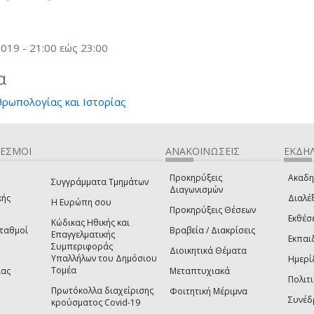
2019 -
21:00
εώς
23:00
α
θρωπολογίας και Ιστορίας
ΔΕΣΜΟΙ
ΑΝΑΚΟΙΝΩΣΕΙΣ
ΕΚΔΗΛ
Προκηρύξεις
Ακαδη
Συγγράμματα Τμημάτων
Διαγωνισμών
κής
Διαλέξ
Η Ευρώπη σου
Προκηρύξεις Θέσεων
Εκθέσ
Κώδικας Ηθικής και
Σταθμοί
Βραβεία / Διακρίσεις
Επαγγελματικής
Εκπαι
Συμπεριφοράς
Διοικητικά Θέματα
Υπαλλήλων του Δημόσιου
Ημερί
Τομέα
ίας
Μεταπτυχιακά
Πολιτι
Πρωτόκολλα διαχείρισης
Φοιτητική Μέριμνα
Συνέδ
κρούσματος Covid-19