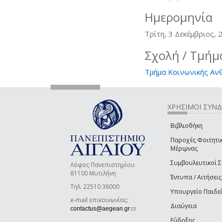
Ημερομηνία
Τρίτη, 3 Δεκέμβριος, 
Σχολή / Τμήμ
Τμήμα Κοινωνικής Αν
ΧΡΗΣΙΜΟΙ ΣΥΝ
Βιβλιοθήκη
Παροχές Φοιτητι
Μέριμνας
Συμβουλευτικοί 
Λόφος Πανεπιστημίου
81100 Μυτιλήνη
Έντυπα / Αιτήσεις
Τηλ. 22510 36000
Υπουργείο Παιδε
e-mail επικοινωνίας:
Διαύγεια
(link sends e-mail)
contactus@aegean.gr
Εύδοξος