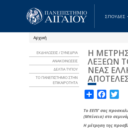
Παράκαμψη προς το κυρίως περιεχόμενο
ΣΠΟΥΔΕΣ
Αρχική
Είστε εδώ
Η ΜΕΤΡΗΣ
ΕΚΔΗΛΩΣΕΙΣ / ΣΥΝΕΔΡΙΑ
ΛΕΞΕΩΝ Τ
ΑΝΑΚΟΙΝΩΣΕΙΣ
ΝΕΑΣ ΕΛΛ
ΔΕΛΤΙΑ ΤΥΠΟΥ
ΑΠΟΤΕΛΕ
ΤΟ ΠΑΝΕΠΙΣΤΗΜΙΟ ΣΤΗΝ
ΕΠΙΚΑΙΡΟΤΗΤΑ
Share
Face
Tw
Το ΕΕΠ
Γ
σας προσκαλεί
(Μπίνειο) στο σεμινά
Η μέτρηση της προσβ