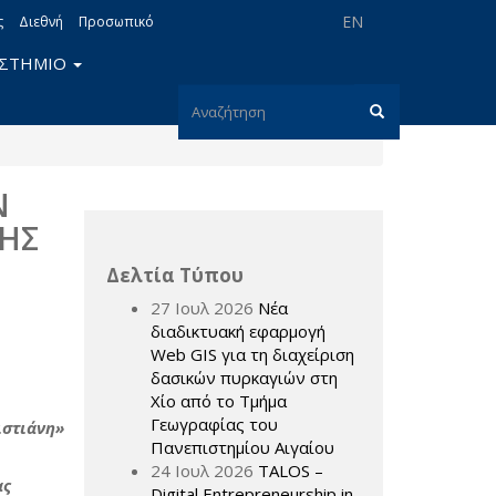
EN
ς
Διεθνή
Προσωπικό
ΙΣΤΗΜΙΟ
Φόρμα
αναζήτησης
Αναζήτηση
Ν
ΤΗΣ
Δελτία Τύπου
27 Ιουλ 2026
Νέα
διαδικτυακή εφαρμογή
Web GIS για τη διαχείριση
δασικών πυρκαγιών στη
Χίο από το Τμήμα
Γεωγραφίας του
ιστιάνη»
Πανεπιστημίου Αιγαίου
24 Ιουλ 2026
TALOS –
ας
Digital Entrepreneurship in