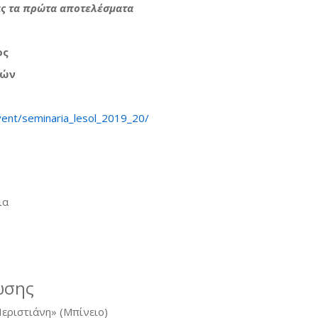
ας τα πρώτα αποτελέσματα
ος
ρών
ent/seminaria_lesol_2019_20/
ια
ωσης
εριστιάνη» (Μπίνειο)