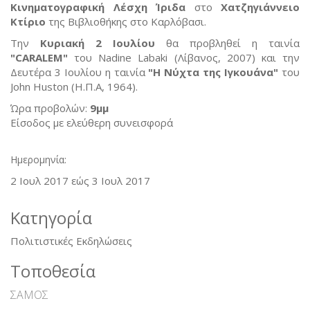
Κινηματογραφική Λέσχη Ίριδα
στο
Χατζηγιάννειο
Κτίριο
της Βιβλιοθήκης στο Καρλόβασι.
Την
Κυριακή 2 Ιουλίου
θα προβληθεί η ταινία
"CARALEM"
του Nadine Labaki (Λίβανος, 2007) και την
Δευτέρα 3 Ιουλίου η ταινία
"Η Νύχτα της Ιγκουάνα"
του
John Huston (Η.Π.Α, 1964).
Ώρα προβολών:
9μμ
Είσοδος με ελεύθερη συνεισφορά
Ημερομηνία:
2 Ιουλ 2017 εώς 3 Ιουλ 2017
Κατηγορία
Πολιτιστικές Εκδηλώσεις
Τοποθεσία
ΣΑΜΟΣ