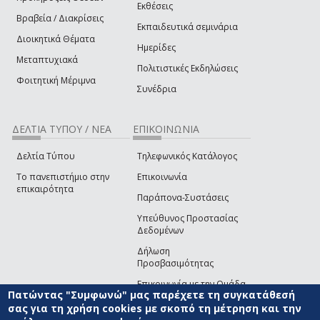
Εκθέσεις
Βραβεία / Διακρίσεις
Εκπαιδευτικά σεμινάρια
Διοικητικά Θέματα
Ημερίδες
Μεταπτυχιακά
Πολιτιστικές Εκδηλώσεις
Φοιτητική Μέριμνα
Συνέδρια
ΔΕΛΤΙΑ ΤΥΠΟΥ / ΝΕΑ
ΕΠΙΚΟΙΝΩΝΙΑ
Δελτία Τύπου
Τηλεφωνικός Κατάλογος
Το πανεπιστήμιο στην
Επικοινωνία
επικαιρότητα
Παράπονα-Συστάσεις
Υπεύθυνος Προστασίας
Δεδομένων
Δήλωση
Προσβασιμότητας
Επικοινωνία με την Ομάδα
Πατώντας "Συμφωνώ" μας παρέχετε τη συγκατάθεσή
Ανάπτυξης του site
(link sends e-mail)
σας για τη χρήση cookies με σκοπό τη μέτρηση και την