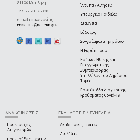
81100 Μυτιλήνη
Έντυπα / Αιτήσεις
Τηλ. 22510 36000
Υπουργείο Παιδείας
e-mail επικοινωνίας:
Διαύγεια
(link sends e-mail)
contactus@aegean.gr
Εύδοξος
Συγγράμματα Τμημάτων
Η Ευρώπη σου
Κώδικας Ηθικής και
Επαγγελματικής
Συμπεριφοράς
Υπαλλήλων του Δημόσιου
Τομέα
Πρωτόκολλα διαχείρισης
κρούσματος Covid-19
ΑΝΑΚΟΙΝΩΣΕΙΣ
ΕΚΔΗΛΩΣΕΙΣ / ΣΥΝΕΔΡΙΑ
Προκηρύξεις
Ακαδημαϊκές Τελετές
Διαγωνισμών
Διαλέξεις
Προκηρύξεις Θέσεων