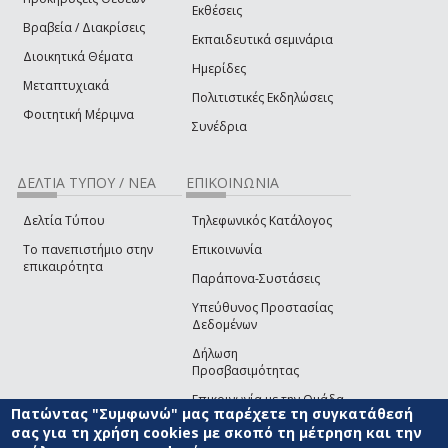
Εκθέσεις
Βραβεία / Διακρίσεις
Εκπαιδευτικά σεμινάρια
Διοικητικά Θέματα
Ημερίδες
Μεταπτυχιακά
Πολιτιστικές Εκδηλώσεις
Φοιτητική Μέριμνα
Συνέδρια
ΔΕΛΤΙΑ ΤΥΠΟΥ / ΝΕΑ
ΕΠΙΚΟΙΝΩΝΙΑ
Δελτία Τύπου
Τηλεφωνικός Κατάλογος
Το πανεπιστήμιο στην
Επικοινωνία
επικαιρότητα
Παράπονα-Συστάσεις
Υπεύθυνος Προστασίας
Δεδομένων
Δήλωση
Προσβασιμότητας
Επικοινωνία με την Ομάδα
Πατώντας "Συμφωνώ" μας παρέχετε τη συγκατάθεσή
Ανάπτυξης του site
(link sends e-mail)
σας για τη χρήση cookies με σκοπό τη μέτρηση και την