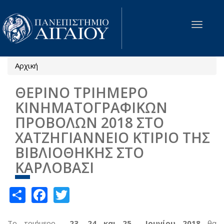
Παράκαμψη προς το κυρίως περιεχόμενο
Toggle
navigat
Αρχική
Είστε εδώ
ΘΕΡΙΝΟ ΤΡΙΗΜΕΡΟ
ΚΙΝΗΜΑΤΟΓΡΑΦΙΚΩΝ
ΠΡΟΒΟΛΩΝ 2018 ΣΤΟ
ΧΑΤΖΗΓΙΑΝΝΕΙΟ ΚΤΙΡΙΟ ΤΗΣ
ΒΙΒΛΙΟΘΗΚΗΣ ΣΤΟ
ΚΑΡΛΟΒΑΣΙ
Share
Facebook
Twitter
Το τριήμερο
23, 24 και 25 Ιουνίου 2018
θα