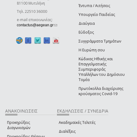
81100 Μυτιλήνη
Έντυπα / Αιτήσεις
Τηλ. 22510 36000
Υπουργείο Παιδείας
e-mail επικοινωνίας:
Διαύγεια
(link sends e-mail)
contactus@aegean.gr
Εύδοξος
Συγγράμματα Τμημάτων
Η Ευρώπη σου
Κώδικας Ηθικής και
Επαγγελματικής
Συμπεριφοράς
Υπαλλήλων του Δημόσιου
Τομέα
Πρωτόκολλα διαχείρισης
κρούσματος Covid-19
ΑΝΑΚΟΙΝΩΣΕΙΣ
ΕΚΔΗΛΩΣΕΙΣ / ΣΥΝΕΔΡΙΑ
Προκηρύξεις
Ακαδημαϊκές Τελετές
Διαγωνισμών
Διαλέξεις
Προκηρύξεις Θέσεων