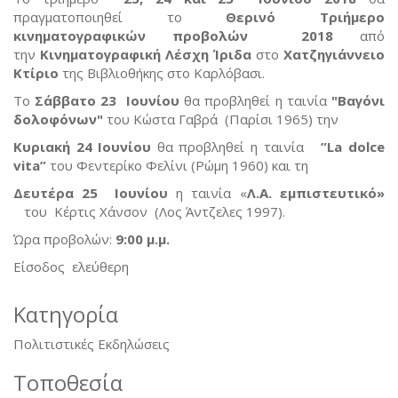
πραγματοποιηθεί το
Θερινό Τριήμερο
κινηματογραφικών προβολών 2018
από
την
Κινηματογραφική Λέσχη Ίριδα
στο
Χατζηγιάννειο
Κτίριο
της Βιβλιοθήκης στο Καρλόβασι.
Το
Σάββατο 23
Ιουνίου
θα προβληθεί η ταινία
"Βαγόνι
δολοφόνων"
του Κώστα Γαβρά (Παρίσι 1965) την
Κυριακή 24 Ιουνίου
θα προβληθεί η ταινία
”
La dolce
vita
”
του Φεντερίκο Φελίνι (Ρώμη 1960) και τη
Δευτέρα 25 Ιουνίου
η ταινία «
Λ.Α. εμπιστευτικό»
του Κέρτις Χάνσον (Λος Άντζελες 1997).
Ώρα προβολών:
9:00 μ.μ.
Είσοδος ελεύθερη
Κατηγορία
Πολιτιστικές Εκδηλώσεις
Τοποθεσία