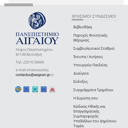
ΧΡΗΣΙΜΟΙ ΣΥΝΔΕΣΜΟΙ
Βιβλιοθήκη
Παροχές Φοιτητικής
Μέριμνας
Συμβουλευτικοί Σταθμοί
Λόφος Πανεπιστημίου
81100 Μυτιλήνη
Έντυπα / Αιτήσεις
Τηλ. 22510 36000
Υπουργείο Παιδείας
e-mail επικοινωνίας:
Διαύγεια
(link sends e-mail)
contactus@aegean.gr
Εύδοξος
Συγγράμματα Τμημάτων
Η Ευρώπη σου
Κώδικας Ηθικής και
Επαγγελματικής
Συμπεριφοράς
Υπαλλήλων του Δημόσιου
Τομέα