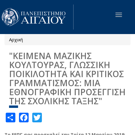
Παράκαμψη προς το κυρίως περιεχόμενο
Toggle
navigat
Αρχική
Είστε εδώ
"ΚΕΙΜΕΝΑ ΜΑΖΙΚΗΣ
ΚΟΥΛΤΟΥΡΑΣ, ΓΛΩΣΣΙΚΗ
ΠΟΙΚΙΛΟΤΗΤΑ ΚΑΙ ΚΡΙΤΙΚΟΣ
ΓΡΑΜΜΑΤΙΣΜΟΣ: ΜΙΑ
ΕΘΝΟΓΡΑΦΙΚΗ ΠΡΟΣΕΓΓΙΣΗ
ΤΗΣ ΣΧΟΛΙΚΗΣ ΤΑΞΗΣ"
Share
Facebook
Twitter
Το ΕΕΠΓ σας προσκαλεί την Τρίτη 12 Μαρτίου 2019