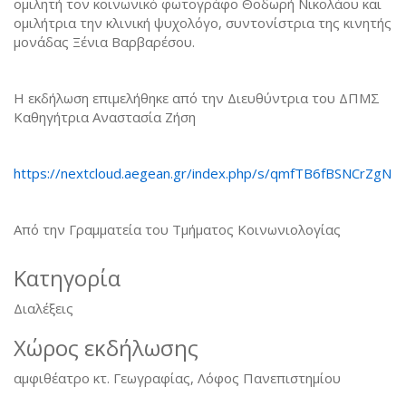
ομιλητή τον κοινωνικό φωτογράφο Θοδωρή Νικολάου και
ομιλήτρια την κλινική ψυχολόγο, συντονίστρια της κινητής
μονάδας Ξένια Βαρβαρέσου.
Η εκδήλωση επιμελήθηκε από την Διευθύντρια του ΔΠΜΣ
Καθηγήτρια Αναστασία Ζήση
https://nextcloud.aegean.gr/index.php/s/qmfTB6fBSNCrZgN
Από την Γραμματεία του Τμήματος Κοινωνιολογίας
Κατηγορία
Διαλέξεις
Χώρος εκδήλωσης
αμφιθέατρο κτ. Γεωγραφίας, Λόφος Πανεπιστημίου