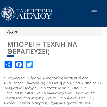
Παράκαμψη προς το κυρίως περιεχόμενο
Toggle
navigat
Αρχική
Είστε εδώ
ΜΠΟΡΕΙ Η ΤΕΧΝΗ ΝΑ
ΘΕΡΑΠΕΥΣΕΙ;
Share
Facebook
Twitter
η Παγκόσμια Ημέρα Ψυχικής Υγείας θα τιμηθεί στο
Αμφιθέατρο Γεωγραφίας, 10 Οκτωβρίου, ώρα 6, από το Δ-
ιρδυματικό Πρόγραμμα Μεταπτυχιακών Σπουδών
Εφαρμοσμένη-Κλινική Κοινωνιολογία και Τέχνη και την
Κινητή Μονάδα Ψυχικής Υγείας Παιδιών και Εφήβων β.
Αιγαίου με θέμα: Μπορεί η Τέχνη να θεραπεύσει; και