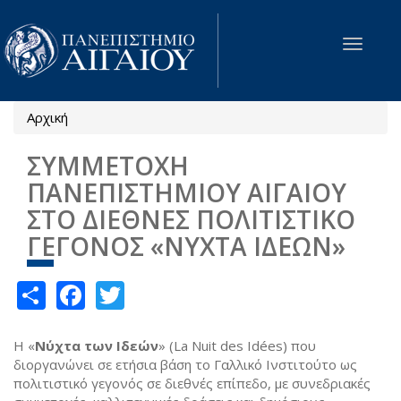
Παράκαμψη προς το κυρίως περιεχόμενο
Toggle
navigat
Αρχική
Είστε εδώ
ΣΥΜΜΕΤΟΧΗ
ΠΑΝΕΠΙΣΤΗΜΙΟΥ ΑΙΓΑΙΟΥ
ΣΤΟ ΔΙΕΘΝΕΣ ΠΟΛΙΤΙΣΤΙΚΟ
ΓΕΓΟΝΟΣ «ΝΥΧΤΑ ΙΔΕΩΝ»
Share
Facebook
Twitter
Η «
Νύχτα των Ιδεών
» (La Nuit des Idées) που
διοργανώνει σε ετήσια βάση το Γαλλικό Ινστιτούτο ως
πολιτιστικό γεγονός σε διεθνές επίπεδο, με συνεδριακές