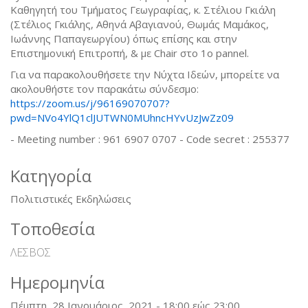
Καθηγητή του Τμήματος Γεωγραφίας, κ. Στέλιου Γκιάλη
(Στέλιος Γκιάλης, Αθηνά Αβαγιανού, Θωμάς Μαμάκος,
Ιωάννης Παπαγεωργίου) όπως επίσης και στην
Επιστημονική Επιτροπή, & με Chair στο 1o pannel.
Για να παρακολουθήσετε την Νύχτα Ιδεών, μπορείτε να
ακολουθήστε τον παρακάτω σύνδεσμο:
https://zoom.us/j/96169070707?
pwd=NVo4YlQ1clJUTWN0MUhncHYvUzJwZz09
- Meeting number : 961 6907 0707 - Code secret : 255377
Κατηγορία
Πολιτιστικές Εκδηλώσεις
Τοποθεσία
ΛΕΣΒΟΣ
Ημερομηνία
Πέμπτη, 28 Ιανουάριος, 2021 -
18:00
εώς
23:00