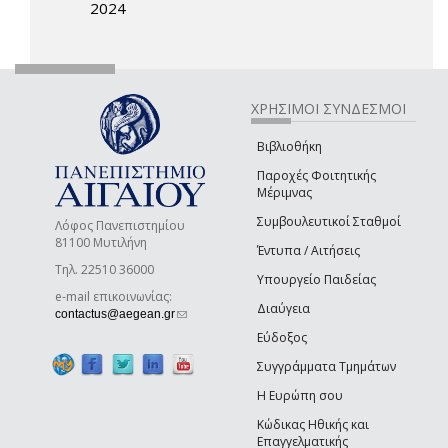
2024
ΧΡΗΣΙΜΟΙ ΣΥΝΔΕΣΜΟΙ
Βιβλιοθήκη
Παροχές Φοιτητικής
Μέριμνας
Συμβουλευτικοί Σταθμοί
Λόφος Πανεπιστημίου
81100 Μυτιλήνη
Έντυπα / Αιτήσεις
Τηλ. 22510 36000
Υπουργείο Παιδείας
e-mail επικοινωνίας:
Διαύγεια
(link sends e-mail)
contactus@aegean.gr
Εύδοξος
Συγγράμματα Τμημάτων
Η Ευρώπη σου
Κώδικας Ηθικής και
Επαγγελματικής