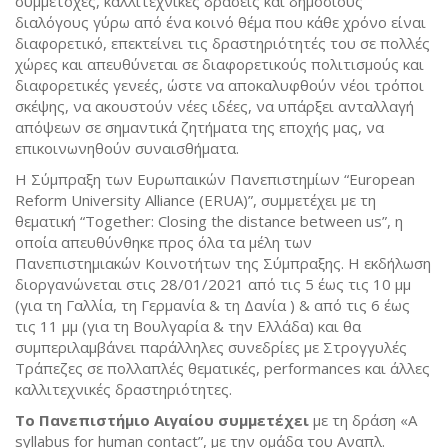
συμμετοχές, καλλιτεχνικές δράσεις και δημόσιους
διαλόγους γύρω από ένα κοινό θέμα που κάθε χρόνο είναι
διαφορετικό, επεκτείνει τις δραστηριότητές του σε πολλές
χώρες και απευθύνεται σε διαφορετικούς πολιτισμούς και
διαφορετικές γενεές, ώστε να αποκαλυφθούν νέοι τρόποι
σκέψης, να ακουστούν νέες ιδέες, να υπάρξει ανταλλαγή
απόψεων σε σημαντικά ζητήματα της εποχής μας, να
επικοινωνηθούν συναισθήματα.
Η Σύμπραξη των Ευρωπαικών Πανεπιστημίων “European
Reform University Alliance (ERUA)”, συμμετέχει με τη
θεματική “Together: Closing the distance between us”, η
οποία απευθύνθηκε προς όλα τα μέλη των
Πανεπιστημιακών Κοινοτήτων της Σύμπραξης. Η εκδήλωση
διοργανώνεται στις 28/01/2021 από τις 5 έως τις 10 μμ
(για τη Γαλλία, τη Γερμανία & τη Δανία ) & από τις 6 έως
τις 11 μμ (για τη Βουλγαρία & την Ελλάδα) και θα
συμπεριλαμβάνει παράλληλες συνεδρίες με Στρογγυλές
Τράπεζες σε πολλαπλές θεματικές, performances και άλλες
καλλιτεχνικές δραστηριότητες.
Το Πανεπιστήμιο Αιγαίου συμμετέχει
με τη δράση «Α
syllabus for human contact”, με την ομάδα του Αναπλ.