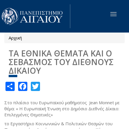
Παράκαμψη προς το κυρίως περιεχόμενο
Toggle
navigat
Αρχική
Είστε εδώ
ΤΑ ΕΘΝΙΚΆ ΘΈΜΑΤΑ ΚΑΙ Ο
ΣΕΒΑΣΜΌΣ ΤΟΥ ΔΙΕΘΝΟΎΣ
ΔΙΚΑΊΟΥ
Share
Facebook
Twitter
Στο πλαίσιο του Ευρωπαϊκού μαθήματος Jean Monnet με
θέμα: « Η Ευρωπαϊκή Ένωση στο Δημόσιο Διεθνές Δίκαιο:
Επιλεγμένες Θεματικές»
το Εργαστήριο Κοινωνικών & Πολιτικών Θεσμών του