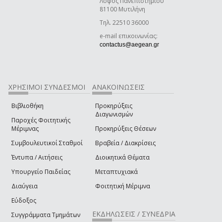
Λόφος Πανεπιστημίου
81100 Μυτιλήνη
Τηλ. 22510 36000
e-mail επικοινωνίας:
contactus@aegean.gr
ΧΡΉΣΙΜΟΙ ΣΎΝΔΕΣΜΟΙ
ΑΝΑΚΟΙΝΏΣΕΙΣ
Βιβλιοθήκη
Προκηρύξεις
Διαγωνισμών
Παροχές Φοιτητικής
Μέριμνας
Προκηρύξεις Θέσεων
Συμβουλευτικοί Σταθμοί
Βραβεία / Διακρίσεις
Έντυπα / Αιτήσεις
Διοικητικά Θέματα
Υπουργείο Παιδείας
Μεταπτυχιακά
Διαύγεια
Φοιτητική Μέριμνα
Εύδοξος
ΕΚΔΗΛΏΣΕΙΣ / ΣΥΝΈΔΡΙΑ
Συγγράμματα Τμημάτων