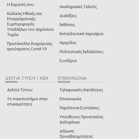
Η Ευρώπη σου
Ακαδημαϊκές Τελετές
Κώδικας Ηθικής και
Διαλέξεις
Επαγγελματικής
Συμπεριφοράς
Εκθέσεις
Υπαλλήλων του Δημόσιου
Εκπαιδευτικά σεμινάρια
Τομέα
Ημερίδες
Πρωτόκολλα διαχείρισης
κρούσματος Covid-19
Πολιτιστικές Εκδηλώσεις
Συνέδρια
ΔΕΛΤΊΑ ΤΎΠΟΥ / ΝΈΑ
ΕΠΙΚΟΙΝΩΝΊΑ
Δελτία Τύπου
Τηλεφωνικός Κατάλογος
Το πανεπιστήμιο στην
Επικοινωνία
επικαιρότητα
Παράπονα-Συστάσεις
Υπεύθυνος Προστασίας
Δεδομένων
Δήλωση
Προσβασιμότητας