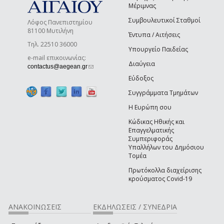
Μέριμνας
Συμβουλευτικοί Σταθμοί
Λόφος Πανεπιστημίου
81100 Μυτιλήνη
Έντυπα / Αιτήσεις
Τηλ. 22510 36000
Υπουργείο Παιδείας
e-mail επικοινωνίας:
Διαύγεια
(link sends e-mail)
contactus@aegean.gr
Εύδοξος
Συγγράμματα Τμημάτων
Η Ευρώπη σου
Κώδικας Ηθικής και
Επαγγελματικής
Συμπεριφοράς
Υπαλλήλων του Δημόσιου
Τομέα
Πρωτόκολλα διαχείρισης
κρούσματος Covid-19
ΑΝΑΚΟΙΝΩΣΕΙΣ
ΕΚΔΗΛΩΣΕΙΣ / ΣΥΝΕΔΡΙΑ