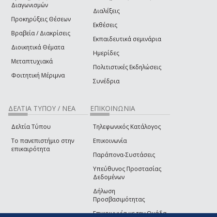
Διαγωνισμών
Διαλέξεις
Προκηρύξεις Θέσεων
Εκθέσεις
Βραβεία / Διακρίσεις
Εκπαιδευτικά σεμινάρια
Διοικητικά Θέματα
Ημερίδες
Μεταπτυχιακά
Πολιτιστικές Εκδηλώσεις
Φοιτητική Μέριμνα
Συνέδρια
ΔΕΛΤΙΑ ΤΥΠΟΥ / ΝΕΑ
ΕΠΙΚΟΙΝΩΝΙΑ
Δελτία Τύπου
Τηλεφωνικός Κατάλογος
Το πανεπιστήμιο στην
Επικοινωνία
επικαιρότητα
Παράπονα-Συστάσεις
Υπεύθυνος Προστασίας
Δεδομένων
Δήλωση
Προσβασιμότητας
Επικοινωνία με την Ομάδα