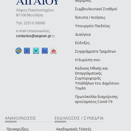
Μέριμνας
Συμβουλευτικοί Σταθμοί
Λόφος Πανεπιστημίου
81100 Μυτιλήνη
Έντυπα / Αιτήσεις
Τηλ. 22510 36000
Υπουργείο Παιδείας
e-mail επικοινωνίας:
Διαύγεια
(link sends e-mail)
contactus@aegean.gr
Εύδοξος
Συγγράμματα Τμημάτων
Η Ευρώπη σου
Κώδικας Ηθικής και
Επαγγελματικής
Συμπεριφοράς
Υπαλλήλων του Δημόσιου
Τομέα
Πρωτόκολλα διαχείρισης
κρούσματος Covid-19
ΑΝΑΚΟΙΝΩΣΕΙΣ
ΕΚΔΗΛΩΣΕΙΣ / ΣΥΝΕΔΡΙΑ
Προκηρύξεις
Ακαδημαϊκές Τελετές