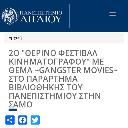
Παράκαμψη προς το κυρίως περιεχόμενο
Toggle
navigat
Αρχική
Είστε εδώ
2Ο "ΘΕΡΙΝΟ ΦΕΣΤΙΒΑΛ
ΚΙΝΗΜΑΤΟΓΡΑΦΟΥ" ΜΕ
ΘΕΜΑ ~GANGSTER MOVIES~
ΣΤΟ ΠΑΡΑΡΤΗΜΑ
ΒΙΒΛΙΟΘΗΚΗΣ ΤΟΥ
ΠΑΝΕΠΙΣΤΗΜΙΟΥ ΣΤΗΝ
ΣΑΜΟ
Share
Facebook
Twitter