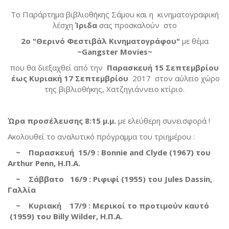
Το Παράρτημα βιβλιοθήκης Σάμου και η κινηματογραφική
λέσχη
Ίριδα
σας προσκαλούν στο
2ο "Θερινό Φεστιβάλ Κινηματογράφου"
με θέμα
~
Gangster Movies
~
που θα διεξαχθεί από την
Παρασκευή 15 Σεπτεμβρίου
έως Κυριακή 17 Σεπτεμβρίου
2017 στον αύλειο χώρο
της βιβλιοθήκης, Χατζηγιάννειο κτίριο.
Ώρα προσέλευσης 8:15 μ.μ.
με ελεύθερη συνεισφορά !
Ακολουθεί το αναλυτικό πρόγραμμα του τριημέρου :
~ Παρασκευή 15/9 : Bonnie and Clyde (1967) του
Arthur Penn, H.Π.Α.
~ Σάββατο 16/9 : Ριφιφί (1955) του Jules Dassin,
Γαλλία
~ Κυριακή 17/9 : Μερικοί το προτιμούν καυτό
(1959) του Billy Wilder, Η.Π.Α.