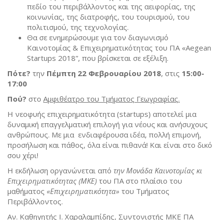
πεδίο του περιβάλλοντος και της αειφορίας, της
κοινωνίας, της διατροφής, του τουρισμού, του
πολιτισμού, της τεχνολογίας.
Θα σε ενημερώσουμε για τον διαγωνισμό
Καινοτομίας & Επιχειρηματικότητας του ΠΑ «Aegean
Startups 2018”, που βρίσκεται σε εξέλιξη.
Πότε?
την
Πέμπτη 22 Φεβρουαρίου 2018
, στις
15:00-
17:00
Πού?
στο
Αμφιθέατρο του Τμήματος Γεωγραφίας.
Η νεοφυής επιχειρηματικότητα (startups) αποτελεί μια
δυναμική επαγγελματική επιλογή για νέους και ανήσυχους
ανθρώπους. Με μια ενδιαφέρουσα ιδέα, πολλή επιμονή,
προσήλωση και πάθος, όλα είναι πιθανά! Και είναι στο δικό
σου χέρι!
Η εκδήλωση οργανώνεται από
την Μονάδα Καινοτομίας κι
Επιχειρηματικότητας (ΜΚΕ)
του ΠΑ στο πλαίσιο του
μαθήματος
«Επιχειρηματικότητα»
του Τμήματος
Περιβάλλοντος.
Αν. Καθηγητής Ι. Χαραλαμπίδης, Συντονιστής ΜΚΕ ΠΑ