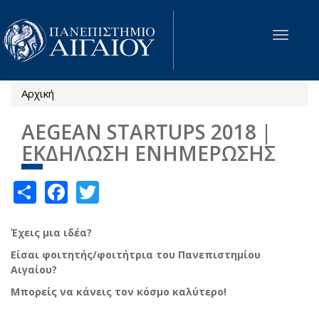
Παράκαμψη προς το κυρίως περιεχόμενο
Toggle
navigat
Αρχική
Είστε εδώ
AEGEAN STARTUPS 2018 |
ΕΚΔΗΛΩΣΗ ΕΝΗΜΕΡΩΣΗΣ
Share
Facebook
Twitter
Έχεις μια ιδέα?
Είσαι φοιτητής/φοιτήτρια του Πανεπιστημίου
Αιγαίου?
Μπορείς να κάνεις τον κόσμο καλύτερο!