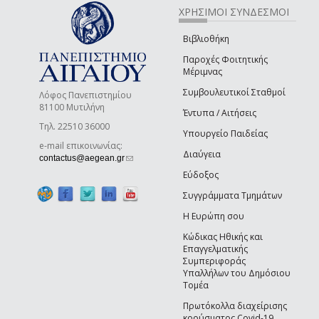
ΧΡΗΣΙΜΟΙ ΣΥΝΔΕΣΜΟΙ
Βιβλιοθήκη
Παροχές Φοιτητικής
Μέριμνας
Συμβουλευτικοί Σταθμοί
Λόφος Πανεπιστημίου
81100 Μυτιλήνη
Έντυπα / Αιτήσεις
Τηλ. 22510 36000
Υπουργείο Παιδείας
e-mail επικοινωνίας:
Διαύγεια
(link sends e-mail)
contactus@aegean.gr
Εύδοξος
Συγγράμματα Τμημάτων
Η Ευρώπη σου
Κώδικας Ηθικής και
Επαγγελματικής
Συμπεριφοράς
Υπαλλήλων του Δημόσιου
Τομέα
Πρωτόκολλα διαχείρισης
κρούσματος Covid-19