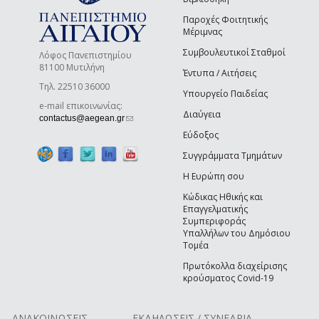
Παροχές Φοιτητικής
Μέριμνας
Συμβουλευτικοί Σταθμοί
Λόφος Πανεπιστημίου
81100 Μυτιλήνη
Έντυπα / Αιτήσεις
Τηλ. 22510 36000
Υπουργείο Παιδείας
e-mail επικοινωνίας:
Διαύγεια
(link sends e-mail)
contactus@aegean.gr
Εύδοξος
Συγγράμματα Τμημάτων
Η Ευρώπη σου
Κώδικας Ηθικής και
Επαγγελματικής
Συμπεριφοράς
Υπαλλήλων του Δημόσιου
Τομέα
Πρωτόκολλα διαχείρισης
κρούσματος Covid-19
ΑΝΑΚΟΙΝΩΣΕΙΣ
ΕΚΔΗΛΩΣΕΙΣ / ΣΥΝΕΔΡΙΑ