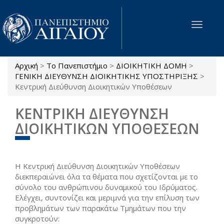
Παράκαμψη προς το κυρίως περιεχόμενο
Toggle
navigat
Αρχική
>
Το Πανεπιστήμιο
>
ΔΙΟΙΚΗΤΙΚΗ ΔΟΜΗ
>
Είστε εδώ
ΓΕΝΙΚΗ ΔΙΕΥΘΥΝΣΗ ΔΙΟΙΚΗΤΙΚΗΣ ΥΠΟΣΤΗΡΙΞΗΣ
>
Κεντρική Διεύθυνση Διοικητικών Υποθέσεων
ΚΕΝΤΡΙΚΗ ΔΙΕΥΘΥΝΣΗ
ΔΙΟΙΚΗΤΙΚΩΝ ΥΠΟΘΕΣΕΩΝ
Η Κεντρική Διεύθυνση Διοικητικών Υποθέσεων
διεκπεραιώνει όλα τα θέματα που σχετίζονται με το
σύνολο του ανθρώπινου δυναμικού του Ιδρύματος.
Ελέγχει, συντονίζει και μεριμνά για την επίλυση των
προβλημάτων των παρακάτω Τμημάτων που την
συγκροτούν: