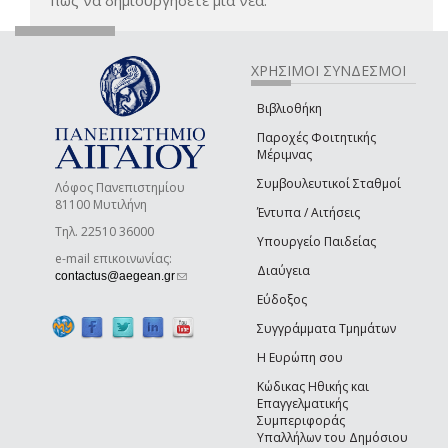
πώς να δημιουργήσετε μία νέα.
ΧΡΗΣΙΜΟΙ ΣΥΝΔΕΣΜΟΙ
Βιβλιοθήκη
Παροχές Φοιτητικής
Μέριμνας
Συμβουλευτικοί Σταθμοί
Λόφος Πανεπιστημίου
81100 Μυτιλήνη
Έντυπα / Αιτήσεις
Τηλ. 22510 36000
Υπουργείο Παιδείας
e-mail επικοινωνίας:
Διαύγεια
(link sends e-mail)
contactus@aegean.gr
Εύδοξος
Συγγράμματα Τμημάτων
Η Ευρώπη σου
Κώδικας Ηθικής και
Επαγγελματικής
Συμπεριφοράς
Υπαλλήλων του Δημόσιου