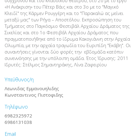
σύγχρονου και του κλασσικού θεάτρου, στο 2ο με το έργο
«Η Ανάκριση» του Πέτερ Βάις και στο 3ο με το "Μαγικό
Κλειδί" της Κάρμεν Ρουγγέρη και το "Παρακαλώ ας μείνει
μεταξύ μας" των Ρήγα – Αποστόλου. Εκπροσώπηση του
Τμήματος στο Παγκόσμιο Φεστιβάλ Αρχαίου Δράματος της
Σικελίας και στο 1ο Φεστιβάλ Αρχαίου Δράματος που
πραγματοποιήθηκε από το ίδρυμα Κακογιάννη στην Αρχαία
Ολυμπία, με την αρχαία τραγωδία του Ευριπίδη "Εκάβη". Οι
συναντήσεις γίνονται δύο φορές την εβδομάδα κατόπιν
συνεννόησης με την υπόλοιπη ομάδα. Έτος Ίδρυσης: 2011
Ιδρυτές: Στέλμος Σημαντηράκης, Λίνα Ζαφειρίου
Υπεύθυνος/η
Λεωνιδας Εμμανουηλιδης
Κωνσταντινος Πιστοφιδης
Τηλέφωνο
6982325972
6986131038
Email