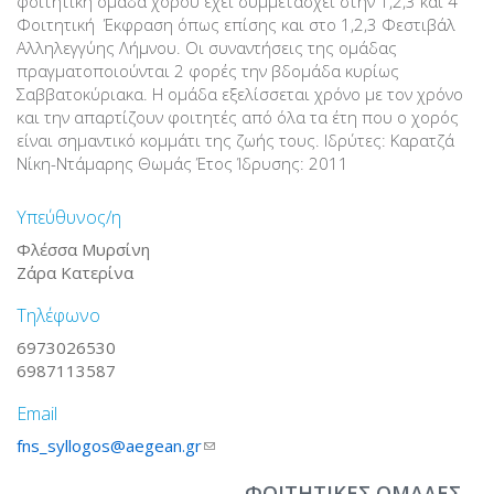
φοιτητική ομάδα χορού έχει συμμετάσχει στην 1,2,3 και 4
Φοιτητική Έκφραση όπως επίσης και στο 1,2,3 Φεστιβάλ
Αλληλεγγύης Λήμνου. Οι συναντήσεις της ομάδας
πραγματοποιούνται 2 φορές την βδομάδα κυρίως
Σαββατοκύριακα. Η ομάδα εξελίσσεται χρόνο με τον χρόνο
και την απαρτίζουν φοιτητές από όλα τα έτη που ο χορός
είναι σημαντικό κομμάτι της ζωής τους. Ιδρύτες: Καρατζά
Νίκη-Ντάμαρης Θωμάς Έτος Ίδρυσης: 2011
Υπεύθυνος/η
Φλέσσα Μυρσίνη
Ζάρα Κατερίνα
Τηλέφωνο
6973026530
6987113587
Email
fns_syllogos@aegean.gr
(link sends e-mail)
ΦΟΙΤΗΤΙΚΕΣ ΟΜΑΔΕΣ