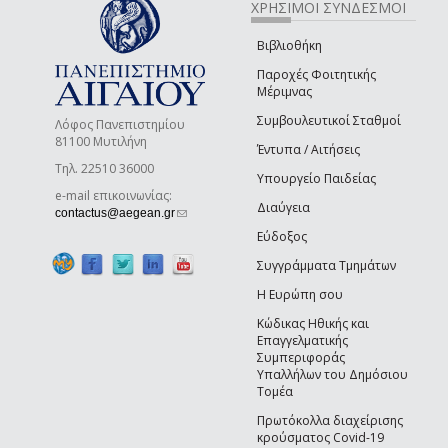
ΧΡΗΣΙΜΟΙ ΣΥΝΔΕΣΜΟΙ
Βιβλιοθήκη
Παροχές Φοιτητικής
Μέριμνας
Συμβουλευτικοί Σταθμοί
Λόφος Πανεπιστημίου
81100 Μυτιλήνη
Έντυπα / Αιτήσεις
Τηλ. 22510 36000
Υπουργείο Παιδείας
e-mail επικοινωνίας:
Διαύγεια
(link sends e-mail)
contactus@aegean.gr
Εύδοξος
Συγγράμματα Τμημάτων
Η Ευρώπη σου
Κώδικας Ηθικής και
Επαγγελματικής
Συμπεριφοράς
Υπαλλήλων του Δημόσιου
Τομέα
Πρωτόκολλα διαχείρισης
κρούσματος Covid-19