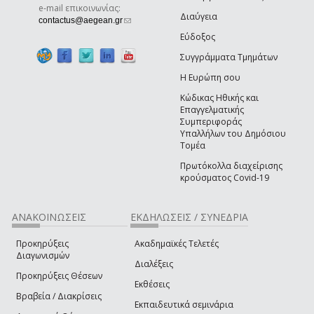
e-mail επικοινωνίας:
Διαύγεια
(link sends e-mail)
contactus@aegean.gr
Εύδοξος
Συγγράμματα Τμημάτων
Η Ευρώπη σου
Κώδικας Ηθικής και
Επαγγελματικής
Συμπεριφοράς
Υπαλλήλων του Δημόσιου
Τομέα
Πρωτόκολλα διαχείρισης
κρούσματος Covid-19
ΑΝΑΚΟΙΝΩΣΕΙΣ
ΕΚΔΗΛΩΣΕΙΣ / ΣΥΝΕΔΡΙΑ
Προκηρύξεις
Ακαδημαϊκές Τελετές
Διαγωνισμών
Διαλέξεις
Προκηρύξεις Θέσεων
Εκθέσεις
Βραβεία / Διακρίσεις
Εκπαιδευτικά σεμινάρια