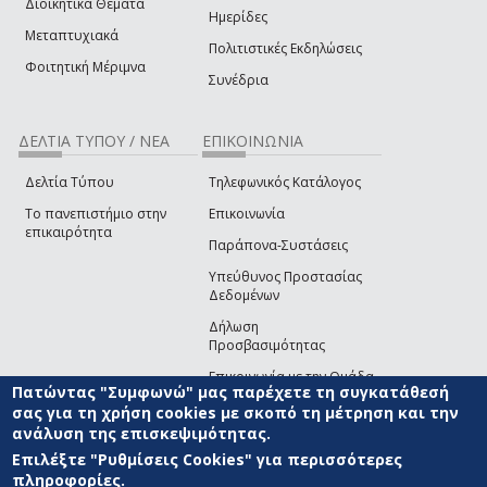
Διοικητικά Θέματα
Ημερίδες
Μεταπτυχιακά
Πολιτιστικές Εκδηλώσεις
Φοιτητική Μέριμνα
Συνέδρια
ΔΕΛΤΙΑ ΤΥΠΟΥ / ΝΕΑ
ΕΠΙΚΟΙΝΩΝΙΑ
Δελτία Τύπου
Τηλεφωνικός Κατάλογος
Το πανεπιστήμιο στην
Επικοινωνία
επικαιρότητα
Παράπονα-Συστάσεις
Υπεύθυνος Προστασίας
Δεδομένων
Δήλωση
Προσβασιμότητας
Επικοινωνία με την Ομάδα
Πατώντας "Συμφωνώ" μας παρέχετε τη συγκατάθεσή
Ανάπτυξης του site
(link sends e-mail)
σας για τη χρήση cookies με σκοπό τη μέτρηση και την
ανάλυση της επισκεψιμότητας.
© ΠΑΝΕΠΙΣΤΗΜΙΟ ΑΙΓΑΙΟΥ
ΟΡΟΙ ΧΡΗΣΗΣ
ΠΟΛΙΤΙΚΗ COOKIES
ΟΜΑΔΑ
ΑΝΑΠΤΥΞΗΣ
Επιλέξτε "Ρυθμίσεις Cookies" για περισσότερες
πληροφορίες.