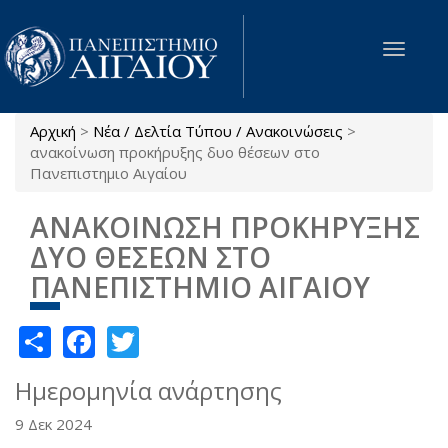
Παράκαμψη προς το κυρίως περιεχόμενο
Toggle
navigat
Αρχική
>
Νέα / Δελτία Τύπου / Ανακοινώσεις
>
Είστε εδώ
ανακοίνωση προκήρυξης δυο θέσεων στο
Πανεπιστημιο Αιγαίου
ΑΝΑΚΟΙΝΩΣΗ ΠΡΟΚΗΡΥΞΗΣ
ΔΥΟ ΘΕΣΕΩΝ ΣΤΟ
ΠΑΝΕΠΙΣΤΗΜΙΟ ΑΙΓΑΙΟΥ
Share
Facebook
Twitter
Ημερομηνία ανάρτησης
9 Δεκ 2024