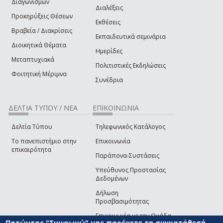
Διαγωνισμών
Διαλέξεις
Προκηρύξεις Θέσεων
Εκθέσεις
Βραβεία / Διακρίσεις
Εκπαιδευτικά σεμινάρια
Διοικητικά Θέματα
Ημερίδες
Μεταπτυχιακά
Πολιτιστικές Εκδηλώσεις
Φοιτητική Μέριμνα
Συνέδρια
ΔΕΛΤΙΑ ΤΥΠΟΥ / ΝΕΑ
ΕΠΙΚΟΙΝΩΝΙΑ
Δελτία Τύπου
Τηλεφωνικός Κατάλογος
Το πανεπιστήμιο στην
Επικοινωνία
επικαιρότητα
Παράπονα-Συστάσεις
Υπεύθυνος Προστασίας
Δεδομένων
Δήλωση
Προσβασιμότητας
Επικοινωνία με την Ομάδα
Πατώντας "Συμφωνώ" μας παρέχετε τη συγκατάθεσή