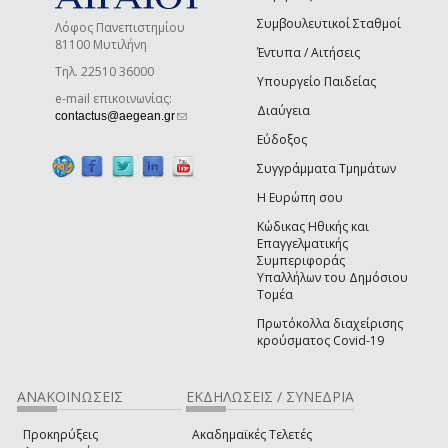
Συμβουλευτικοί Σταθμοί
Λόφος Πανεπιστημίου
81100 Μυτιλήνη
Έντυπα / Αιτήσεις
Τηλ. 22510 36000
Υπουργείο Παιδείας
e-mail επικοινωνίας:
Διαύγεια
(link sends e-mail)
contactus@aegean.gr
Εύδοξος
Συγγράμματα Τμημάτων
Η Ευρώπη σου
Κώδικας Ηθικής και
Επαγγελματικής
Συμπεριφοράς
Υπαλλήλων του Δημόσιου
Τομέα
Πρωτόκολλα διαχείρισης
κρούσματος Covid-19
ΑΝΑΚΟΙΝΩΣΕΙΣ
ΕΚΔΗΛΩΣΕΙΣ / ΣΥΝΕΔΡΙΑ
Προκηρύξεις
Ακαδημαϊκές Τελετές