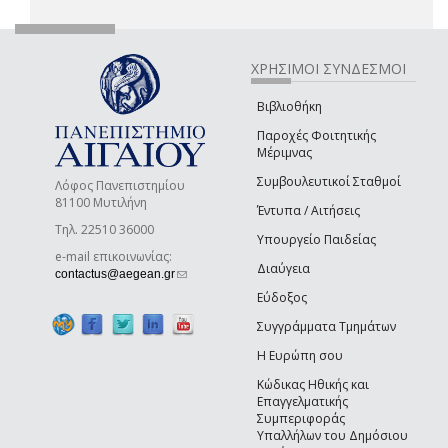
ΧΡΗΣΙΜΟΙ ΣΥΝΔΕΣΜΟΙ
Βιβλιοθήκη
Παροχές Φοιτητικής
Μέριμνας
Συμβουλευτικοί Σταθμοί
Λόφος Πανεπιστημίου
81100 Μυτιλήνη
Έντυπα / Αιτήσεις
Τηλ. 22510 36000
Υπουργείο Παιδείας
e-mail επικοινωνίας:
Διαύγεια
(link sends e-mail)
contactus@aegean.gr
Εύδοξος
Συγγράμματα Τμημάτων
Η Ευρώπη σου
Κώδικας Ηθικής και
Επαγγελματικής
Συμπεριφοράς
Υπαλλήλων του Δημόσιου