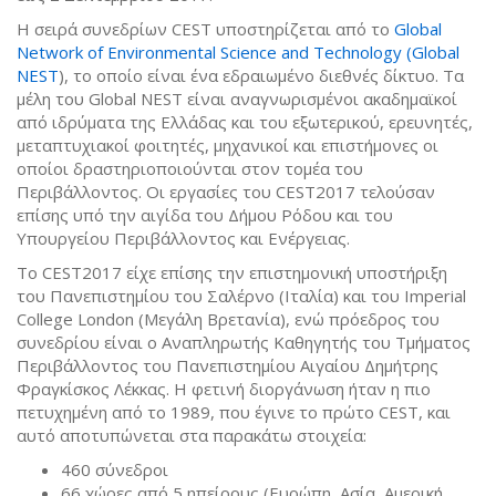
Η σειρά συνεδρίων CEST υποστηρίζεται από το
Global
Network of Environmental Science and Technology (Global
NEST
), το οποίο είναι ένα εδραιωμένο διεθνές δίκτυο. Τα
μέλη του Global NEST είναι αναγνωρισμένοι ακαδημαϊκοί
από ιδρύματα της Ελλάδας και του εξωτερικού, ερευνητές,
μεταπτυχιακοί φοιτητές, μηχανικοί και επιστήμονες οι
οποίοι δραστηριοποιούνται στον τομέα του
Περιβάλλοντος. Οι εργασίες του CEST2017 τελούσαν
επίσης υπό την αιγίδα του Δήμου Ρόδου και του
Υπουργείου Περιβάλλοντος και Ενέργειας.
Το CEST2017 είχε επίσης την επιστημονική υποστήριξη
του Πανεπιστημίου του Σαλέρνο (Ιταλία) και του Imperial
College London (Μεγάλη Βρετανία), ενώ πρόεδρος του
συνεδρίου είναι ο Αναπληρωτής Καθηγητής του Τμήματος
Περιβάλλοντος του Πανεπιστημίου Αιγαίου Δημήτρης
Φραγκίσκος Λέκκας. Η φετινή διοργάνωση ήταν η πιο
πετυχημένη από το 1989, που έγινε το πρώτο CEST, και
αυτό αποτυπώνεται στα παρακάτω στοιχεία:
460 σύνεδροι
66 χώρες από 5 ηπείρους (Ευρώπη, Ασία, Αμερική,