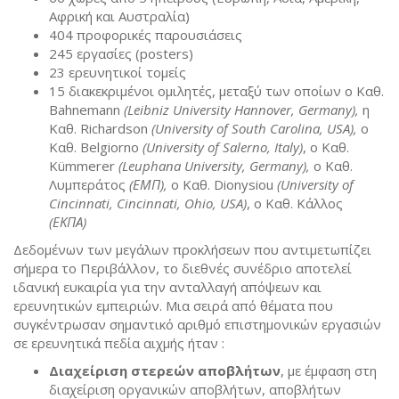
Αφρική και Αυστραλία)
404 προφορικές παρουσιάσεις
245 εργασίες (posters)
23 ερευνητικοί τομείς
15 διακεκριμένοι ομιλητές, μεταξύ των οποίων ο Καθ.
Bahnemann
(Leibniz University Hannover, Germany),
η
Καθ. Richardson
(University of South Carolina, USA),
ο
Καθ. Belgiorno
(University of Salerno, Italy)
, ο Καθ.
Kümmerer
(Leuphana University, Germany),
ο Καθ.
Λυμπεράτος
(
ΕΜΠ
),
ο Καθ. Dionysiou
(University of
Cincinnati, Cincinnati, Ohio, USA)
, ο Καθ. Κάλλος
(
ΕΚΠΑ
)
Δεδομένων των μεγάλων προκλήσεων που αντιμετωπίζει
σήμερα το Περιβάλλον, το διεθνές συνέδριο αποτελεί
ιδανική ευκαιρία για την ανταλλαγή απόψεων και
ερευνητικών εμπειριών. Μια σειρά από θέματα που
συγκέντρωσαν σημαντικό αριθμό επιστημονικών εργασιών
σε ερευνητικά πεδία αιχμής ήταν :
Διαχείριση στερεών αποβλήτων
, με έμφαση στη
διαχείριση οργανικών αποβλήτων, αποβλήτων