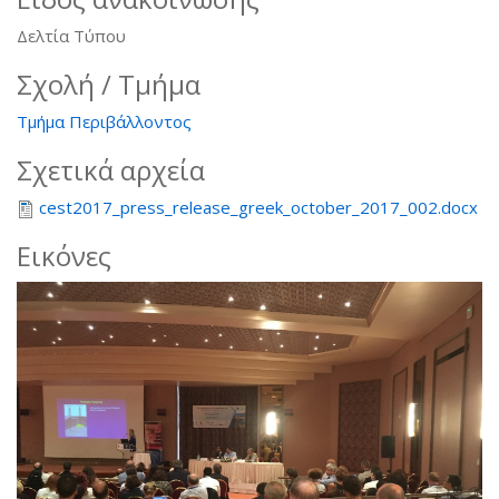
Δελτία Τύπου
Σχολή / Τμήμα
Τμήμα Περιβάλλοντος
Σχετικά αρχεία
cest2017_press_release_greek_october_2017_002.docx
Εικόνες