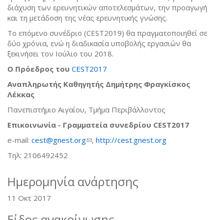
διάχυση των ερευνητικών αποτελεσμάτων, την προαγωγή
και τη μετάδοση της νέας ερευνητικής γνώσης.
Το επόμενο συνέδριο (CEST2019) θα πραγματοποιηθεί σε
δύο χρόνια, ενώ η διαδικασία υποβολής εργασιών θα
ξεκινήσει τον Ιούλιο του 2018.
Ο Πρόεδρος του
CEST2017
Αναπληρωτής Καθηγητής Δημήτρης Φραγκίσκος
Λέκκας
Πανεπιστήμιο Αιγαίου, Τμήμα Περιβάλλοντος
Επικοινωνία - Γραμματεία συνεδρίου
CEST
2017
e-mail:
cest@gnest.org
(link sends e-mail)
,
http://cest.gnest.org
Τηλ: 2106492452
Ημερομηνία ανάρτησης
11 Οκτ 2017
Είδος ανακοίνωσης