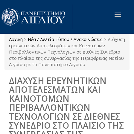
Παράκαμψη προς το κυρίως περιεχόμενο
Toggle
navigat
Αρχική
>
Νέα / Δελτία Τύπου / Ανακοινώσεις
>
Διάχυση
Είστε εδώ
ερευνητικών Αποτελεσμάτων και Καινοτόμων
Περιβαλλοντικών Τεχνολογιών σε Διεθνές Συνέδριο
στο πλαίσιο της συνεργασίας της Περιφέρειας Νοτίου
Αιγαίου με το Πανεπιστήμιο Αιγαίου
ΔΙΑΧΥΣΗ ΕΡΕΥΝΗΤΙΚΩΝ
ΑΠΟΤΕΛΕΣΜΑΤΩΝ ΚΑΙ
ΚΑΙΝΟΤΟΜΩΝ
ΠΕΡΙΒΑΛΛΟΝΤΙΚΩΝ
ΤΕΧΝΟΛΟΓΙΩΝ ΣΕ ΔΙΕΘΝΕΣ
ΣΥΝΕΔΡΙΟ ΣΤΟ ΠΛΑΙΣΙΟ ΤΗΣ