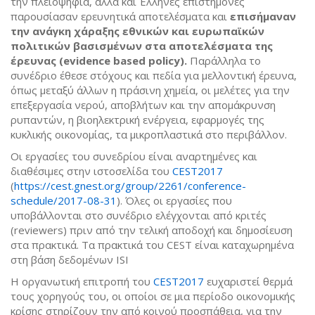
την πλειοψηφία, αλλά και Έλληνες επιστήμονες
παρουσίασαν ερευνητικά αποτελέσματα και
επισήμαναν
την ανάγκη χάραξης εθνικών και ευρωπαϊκών
πολιτικών βασισμένων στα αποτελέσματα της
έρευνας (
evidence
based
policy
).
Παράλληλα το
συνέδριο έθεσε στόχους και πεδία για μελλοντική έρευνα,
όπως μεταξύ άλλων η πράσινη χημεία, οι μελέτες για την
επεξεργασία νερού, αποβλήτων και την απομάκρυνση
ρυπαντών, η βιοηλεκτρική ενέργεια, εφαρμογές της
κυκλικής οικονομίας, τα μικροπλαστικά στο περιβάλλον.
Οι εργασίες του συνεδρίου είναι αναρτημένες και
διαθέσιμες στην ιστοσελίδα του
CEST2017
(
https://cest.gnest.org/group/2261/conference-
schedule/2017-08-31
). Όλες οι εργασίες που
υποβάλλονται στο συνέδριο ελέγχονται από κριτές
(reviewers) πριν από την τελική αποδοχή και δημοσίευση
στα πρακτικά. Τα πρακτικά του CEST είναι καταχωρημένα
στη βάση δεδομένων ISI
Η οργανωτική επιτροπή του
CEST2017
ευχαριστεί θερμά
τους χορηγούς του, οι οποίοι σε μια περίοδο οικονομικής
κρίσης στηρίζουν την από κοινού προσπάθεια, για την