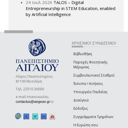
24 Ιουλ 2026
TALOS – Digital
Entrepreneurship in STEM Education, enabled
by Artificial Intelligence
ΧΡΗΣΙΜΟΙ ΣΥΝΔΕΣΜΟΙ
Βιβλιοθήκη
Παροχές Φοιτητικής
Μέριμνας
Συμβουλευτικοί Σταθμοί
Λόφος Πανεπιστημίου
81100 Μυτιλήνη
Έντυπα / Αιτήσεις
Τηλ. 22510 36000
Υπουργείο Παιδείας
e-mail επικοινωνίας:
Διαύγεια
(link sends e-mail)
contactus@aegean.gr
Εύδοξος
Συγγράμματα Τμημάτων
Η Ευρώπη σου