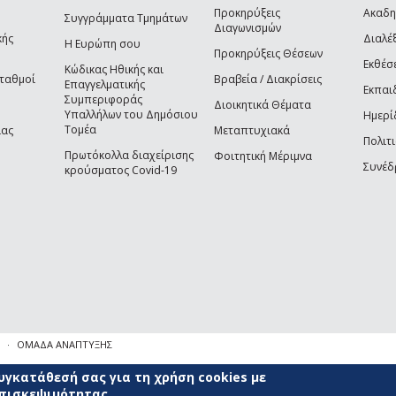
Προκηρύξεις
Ακαδη
Συγγράμματα Τμημάτων
Διαγωνισμών
κής
Διαλέξ
Η Ευρώπη σου
Προκηρύξεις Θέσεων
Εκθέσ
Κώδικας Ηθικής και
Σταθμοί
Βραβεία / Διακρίσεις
Επαγγελματικής
Εκπαι
Συμπεριφοράς
Διοικητικά Θέματα
Υπαλλήλων του Δημόσιου
Ημερί
Τομέα
ίας
Μεταπτυχιακά
Πολιτι
Πρωτόκολλα διαχείρισης
Φοιτητική Μέριμνα
Συνέδ
κρούσματος Covid-19
ΟΜΑΔΑ ΑΝΑΠΤΥΞΗΣ
γκατάθεσή σας για τη χρήση cookies με
επισκεψιμότητας.