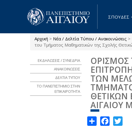
Παράκαμψη προς το κυρίως περιεχόμενο
ΣΠΟΥΔΕΣ
Αρχική
>
Νέα / Δελτία Τύπου / Ανακοινώσεις
>
Είστε εδώ
του Τμήματος Μαθηματικών της Σχολής Θετικώ
ΟΡΙΣΜΟΣ 
ΕΚΔΗΛΩΣΕΙΣ / ΣΥΝΕΔΡΙΑ
ΕΠΙΤΡΟΠΗ
ΑΝΑΚΟΙΝΩΣΕΙΣ
ΤΩΝ ΜΕΛΩ
ΔΕΛΤΙΑ ΤΥΠΟΥ
ΤΜΗΜΑΤΟ
ΤΟ ΠΑΝΕΠΙΣΤΗΜΙΟ ΣΤΗΝ
ΕΠΙΚΑΙΡΟΤΗΤΑ
ΘΕΤΙΚΩΝ 
ΑΙΓΑΙΟΥ 
Share
Face
Tw