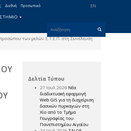
EN
ς
Διεθνή
Προσωπικό
ΙΣΤΗΜΙΟ
Φόρμα
κπροσώπου των μελών Ε.Τ.Ε.Π. στη Συνέλευση
αναζήτησης
Αναζήτηση
ΠΟΥ
Δελτία Τύπου
27 Ιουλ 2026
Νέα
ΟΥ
διαδικτυακή εφαρμογή
Web GIS για τη διαχείριση
δασικών πυρκαγιών στη
Χίο από το Τμήμα
Γεωγραφίας του
Πανεπιστημίου Αιγαίου
24 Ιουλ 2026
TALOS –