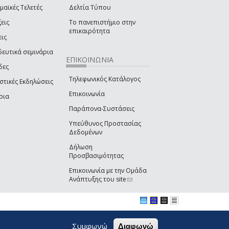
μαϊκές Τελετές
Δελτία Τύπου
εις
Το πανεπιστήμιο στην
επικαιρότητα
εις
δευτικά σεμινάρια
ΕΠΙΚΟΙΝΩΝΙΑ
δες
Τηλεφωνικός Κατάλογος
στικές Εκδηλώσεις
Επικοινωνία
ρια
Παράπονα-Συστάσεις
Υπεύθυνος Προστασίας
Δεδομένων
Δήλωση
Προσβασιμότητας
Επικοινωνία με την Ομάδα
Ανάπτυξης του site
(link sends e-mail)
Συμφωνώ
Διαφωνώ