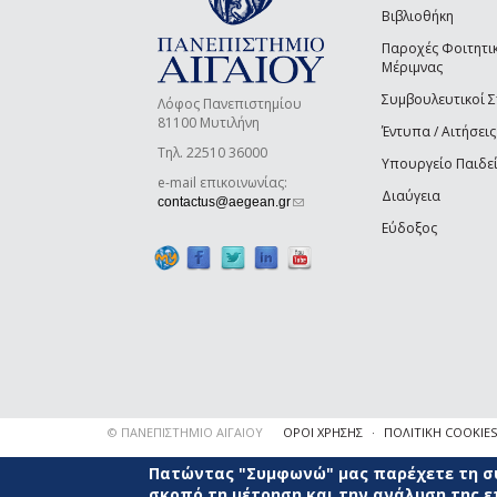
Βιβλιοθήκη
Παροχές Φοιτητι
Μέριμνας
Συμβουλευτικοί 
Λόφος Πανεπιστημίου
81100 Μυτιλήνη
Έντυπα / Αιτήσεις
Τηλ. 22510 36000
Υπουργείο Παιδε
e-mail επικοινωνίας:
Διαύγεια
(link sends e-mail)
contactus@aegean.gr
Εύδοξος
© ΠΑΝΕΠΙΣΤΗΜΙΟ ΑΙΓΑΙΟΥ
ΟΡΟΙ ΧΡΗΣΗΣ
ΠΟΛΙΤΙΚΗ COOKIES
Πατώντας "Συμφωνώ" μας παρέχετε τη συ
σκοπό τη μέτρηση και την ανάλυση της 