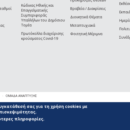
Προκηρύξεις Θέσεων
Εκθέσ
Κώδικας Ηθικής και
Σταθμοί
Βραβεία / Διακρίσεις
Επαγγελματικής
Εκπαι
Συμπεριφοράς
Διοικητικά Θέματα
Υπαλλήλων του Δημόσιου
Ημερί
Τομέα
ίας
Μεταπτυχιακά
Πολιτι
Πρωτόκολλα διαχείρισης
Φοιτητική Μέριμνα
Συνέδ
κρούσματος Covid-19
ΟΜΑΔΑ ΑΝΑΠΤΥΞΗΣ
γκατάθεσή σας για τη χρήση cookies με
επισκεψιμότητας.
σότερες πληροφορίες.