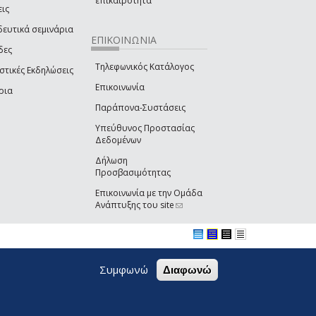
επικαιρότητα
εις
δευτικά σεμινάρια
ΕΠΙΚΟΙΝΩΝΙΑ
δες
Τηλεφωνικός Κατάλογος
στικές Εκδηλώσεις
Επικοινωνία
ρια
Παράπονα-Συστάσεις
Υπεύθυνος Προστασίας
Δεδομένων
Δήλωση
Προσβασιμότητας
Επικοινωνία με την Ομάδα
Ανάπτυξης του site
(link sends e-mail)
Συμφωνώ
Διαφωνώ