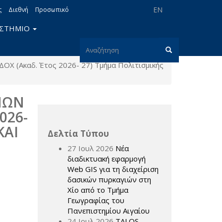
EN
ς
Διεθνή
Προσωπικό
ΙΣΤΗΜΙΟ
Φόρμα
Χ (Ακαδ. Έτος 2026- 27) Τμήμα Πολιτισμικής
αναζήτησης
Αναζήτηση
ΝΩΝ
026-
ΚΑΙ
Δελτία Τύπου
27 Ιουλ 2026
Νέα
διαδικτυακή εφαρμογή
Web GIS για τη διαχείριση
δασικών πυρκαγιών στη
Χίο από το Τμήμα
Γεωγραφίας του
Πανεπιστημίου Αιγαίου
24 Ιουλ 2026
TALOS –