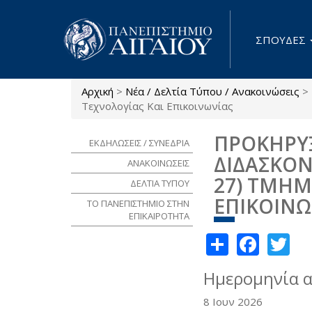
Παράκαμψη προς το κυρίως περιεχόμενο
ΣΠΟΥΔΕΣ
Αρχική
>
Νέα / Δελτία Τύπου / Ανακοινώσεις
>
Είστε εδώ
Τεχνολογίας Και Επικοινωνίας
ΠΡΟΚΗΡΥ
ΕΚΔΗΛΩΣΕΙΣ / ΣΥΝΕΔΡΙΑ
ΔΙΔΑΣΚΟΝ
ΑΝΑΚΟΙΝΩΣΕΙΣ
27) ΤΜΗΜ
ΔΕΛΤΙΑ ΤΥΠΟΥ
ΕΠΙΚΟΙΝΩ
ΤΟ ΠΑΝΕΠΙΣΤΗΜΙΟ ΣΤΗΝ
ΕΠΙΚΑΙΡΟΤΗΤΑ
Share
Face
Tw
Ημερομηνία 
8 Ιουν 2026