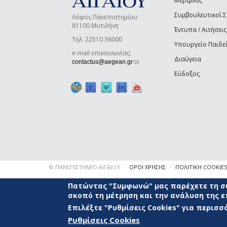
Μέριμνας
Συμβουλευτικοί 
Λόφος Πανεπιστημίου
81100 Μυτιλήνη
Έντυπα / Αιτήσεις
Τηλ. 22510 36000
Υπουργείο Παιδε
e-mail επικοινωνίας:
Διαύγεια
(link sends e-mail)
contactus@aegean.gr
Εύδοξος
© ΠΑΝΕΠΙΣΤΗΜΙΟ ΑΙΓΑΙΟΥ
ΟΡΟΙ ΧΡΗΣΗΣ
ΠΟΛΙΤΙΚΗ COOKIES
Πατώντας "Συμφωνώ" μας παρέχετε τη συ
σκοπό τη μέτρηση και την ανάλυση της 
Επιλέξτε "Ρυθμίσεις Cookies" για περισ
Ρυθμίσεις Cookies