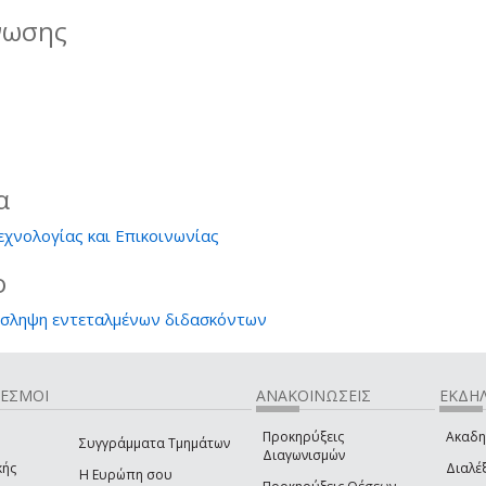
νωσης
α
εχνολογίας και Επικοινωνίας
ο
όσληψη εντεταλμένων διδασκόντων
ΔΕΣΜΟΙ
ΑΝΑΚΟΙΝΩΣΕΙΣ
ΕΚΔΗΛ
Προκηρύξεις
Ακαδη
Συγγράμματα Τμημάτων
Διαγωνισμών
κής
Διαλέξ
Η Ευρώπη σου